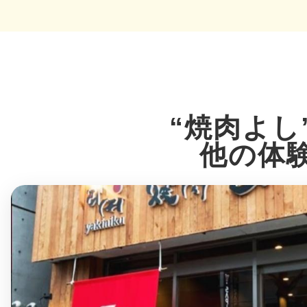
多度津
“焼肉よし
他の体
厚木
八尾