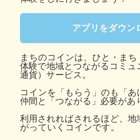
秋葉原
アプリをダウン
日置
まちのコインは、ひと・まち
体験で地域とつながるコミュ
通貨）サービス。
高知市
コインを「もらう」のも「あ
仲間と「つながる」必要があ
利用されればされるほど、地
がっていくコインです。
シモキ