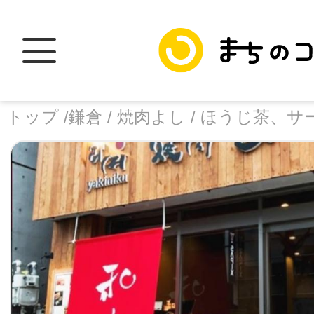
トップ /
鎌倉 /
焼肉よし /
ほうじ茶、サ
トップ
facebook
X
加盟スポットに