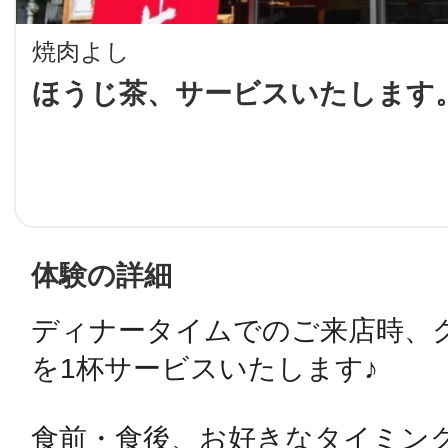
LINE
焼肉よし
地域に導入をご
ほうじ茶、サービスいたします
SMS
地域ごとのペ
メール
体験の詳細
ディナータイムでのご来店時、
を1杯サービスいたします♪

URLをコピー
智頭
食前・食後、お好きなタイミング