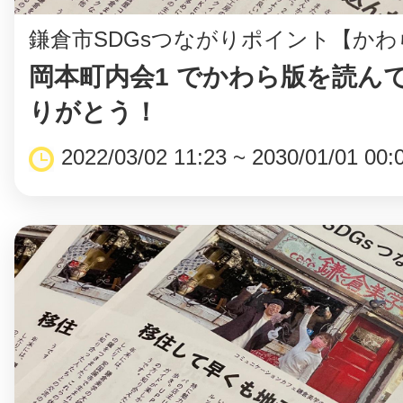
鎌倉市SDGsつながりポイント【かわ
岡本町内会1 でかわら版を読ん
まちのコイン
りがとう！
2022/03/02 11:23 ~ 2030/01/01 00:
お知らせ
ヘルプ
お問い合わせ
プライバシーポ