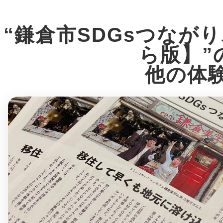
八女
“鎌倉市SDGsつなが
ら版】”
日立
他の体
滋賀県