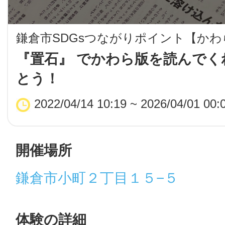
LINE
鎌倉市SDGsつながりポイント【かわ
地域に導入をご
『置石』 でかわら版を読んでく
とう！
SMS
2022/04/14 10:19 ~ 2026/04/01 00:
地域ごとのペ
メール
開催場所
鎌倉市小町２丁目１５−５
URLをコピー
智頭
体験の詳細