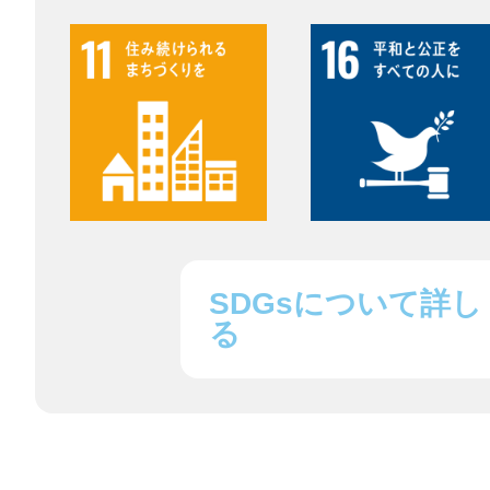
鎌倉
相模原
SDGsについて詳し
る
渋谷区