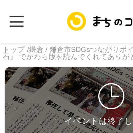
トップ /
鎌倉 /
鎌倉市SDGsつながりポ
石』 でかわら版を読んでくれてありが
トップ
facebook
X
加盟スポットに
イベントは終了し