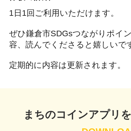
1日1回ご利用いただけます。

鴻巣
ぜひ鎌倉市SDGsつながりポイ
容、読んでくださると嬉しいです
池袋
定期的に内容は更新されます。
生駒
まちのコインアプリ