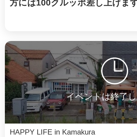
方には100クルッポ差し上げま
鎌倉
相模原
イベントは終了し
渋谷区
HAPPY LIFE in Kamakura