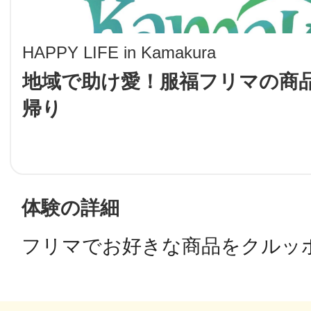
LINE
HAPPY LIFE in Kamakura
地域に導入をご
地域で助け愛！服福フリマの商
帰り
SMS
地域ごとのペ
メール
体験の詳細
フリマでお好きな商品をクルッ
URLをコピー
智頭