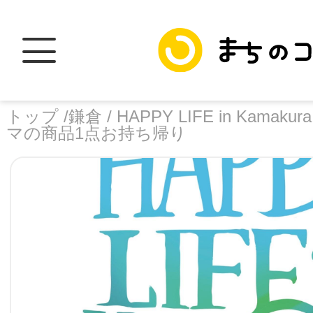
トップ /
鎌倉 /
HAPPY LIFE in Kamakura
マの商品1点お持ち帰り
トップ
facebook
X
加盟スポットに