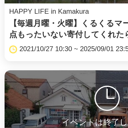
HAPPY LIFE in Kamakura
【毎週月曜・火曜】くるくるマ
まちのコイン
点もったいない寄付してくれたら
2021/10/27 10:30 ~ 2025/09/01 23:
お知らせ
ヘルプ
お問い合わせ
プライバシーポ
イベントは終了し