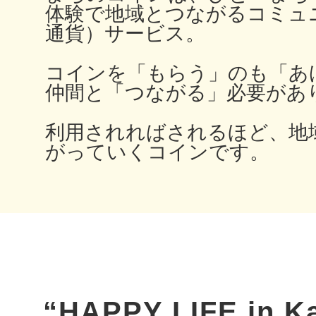
体験で地域とつながるコミュ
秋葉原
通貨）サービス。
コインを「もらう」のも「あ
仲間と「つながる」必要があ
日置
利用されればされるほど、地
がっていくコインです。
高知市
シモキ
“HAPPY LIFE in K