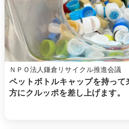
まちのコイン
お知らせ
ヘルプ
ＮＰＯ法人鎌倉リサイクル推進会議
お問い合わせ
ペットボトルキャップを持って
方にクルッポを差し上げます。
プライバシーポ