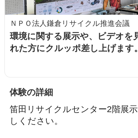
LINE
ＮＰＯ法人鎌倉リサイクル推進会議
地域に導入をご
環境に関する展示や、ビデオを
れた方にクルッポ差し上げます
SMS
地域ごとのペ
メール
体験の詳細
笛田リサイクルセンター2階展
URLをコピー
智頭
しください。