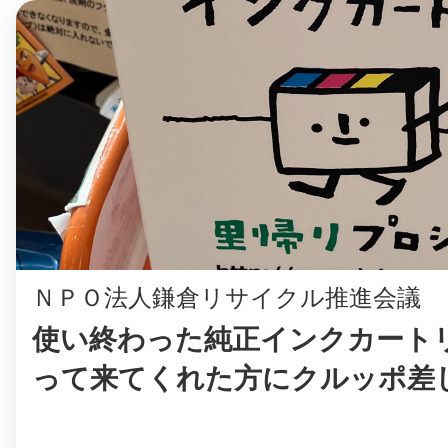
©︎ KAYAC Inc.
All Righ
ＮＰＯ法人鎌倉リサイクル推進会議
使い終わった純正インクカート
って来てくれた方にクルッポ差
す。