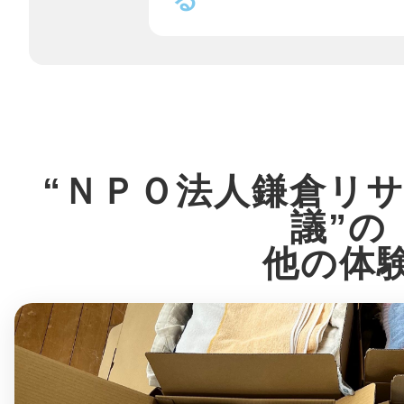
鎌倉
相模原
“ＮＰＯ法人鎌倉リ
議”の
他の体
渋谷区