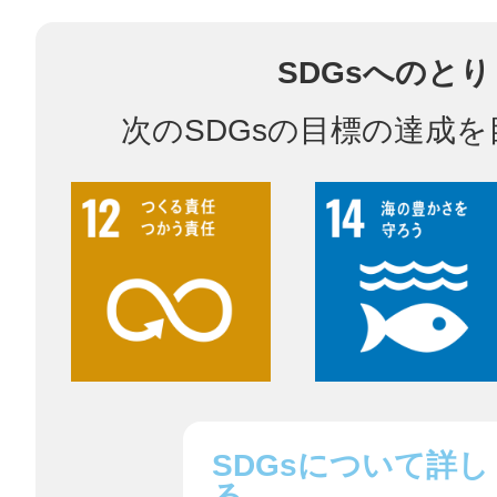
SDGsへのと
多度津
次のSDGsの目標の達成
厚木
八尾
SDGsについて詳し
る