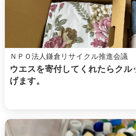
八女
日立
ＮＰＯ法人鎌倉リサイクル推進会議
ウエスを寄付してくれたらクル
滋賀県
げます。