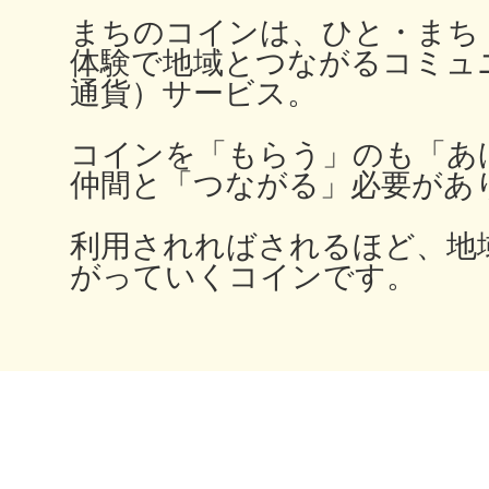
秋葉原
まちのコインは、ひと・まち
体験で地域とつながるコミュ
通貨）サービス。
コインを「もらう」のも「あ
日置
仲間と「つながる」必要があ
利用されればされるほど、地
がっていくコインです。
高知市
シモキ