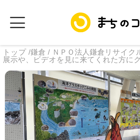
トップ /
鎌倉 /
ＮＰＯ法人鎌倉リサイクル
展示や、ビデオを見に来てくれた方に
トップ
facebook
X
加盟スポットに