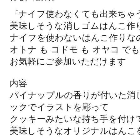
『ナイフ使わなくても出来ちゃう
鴻巣
美味しそうな消しゴムはんこ作り
ナイフを使わないはんこ作りなの
オトナ も コドモ も オヤコ でも

お気軽にご参加いただけます

池袋
内容

パイナップルの香りが付いた消
生駒
ックでイラストを彫って

クッキーみたいな持ち手を付けて
美味しそうなオリジナルはんこを