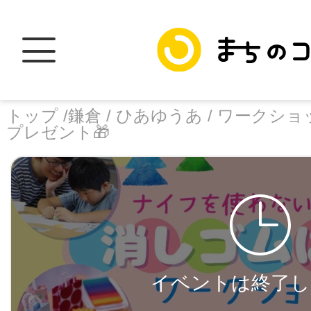
トップ /
鎌倉 /
ひあゆうあ /
ワークショ
プレゼント🎁
トップ
facebook
X
加盟スポットに
イベントは終了し