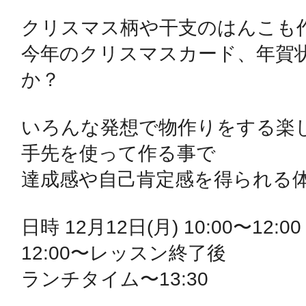
秋葉原
クリスマス柄や干支のはんこも作
今年のクリスマスカード、年賀
か？

日置
いろんな発想で物作りをする楽し
手先を使って作る事で

達成感や自己肯定感を得られる体
高知市
日時 12月12日(月) 10:00〜12:00

12:00〜レッスン終了後

ランチタイム〜13:30

シモキ