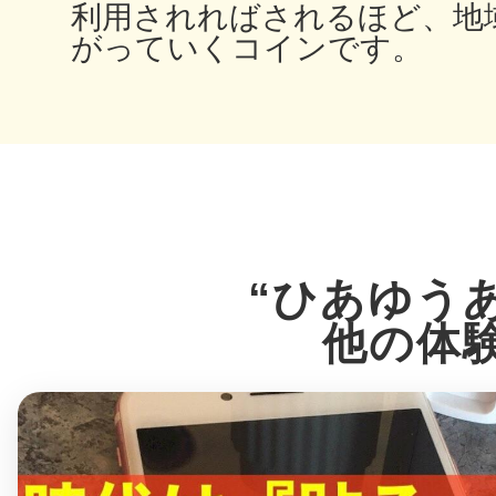
利用されればされるほど、地
がっていくコインです。
©︎ KAYAC Inc.
All Righ
“ひあゆう
他の体