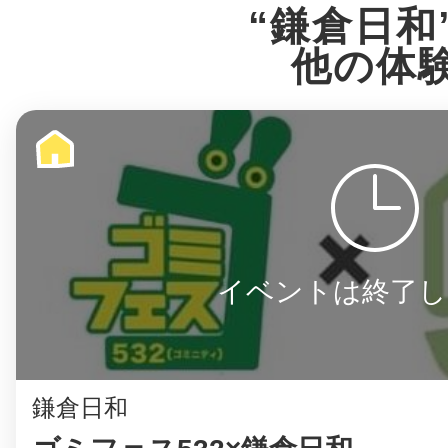
八女
“鎌倉日和
他の体
日立
滋賀県
イベントは終了し
鎌倉日和