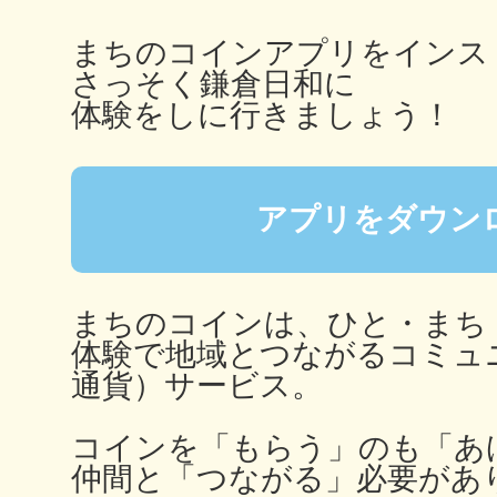
秋葉原
まちのコインアプリをインス
さっそく鎌倉日和に
体験をしに行きましょう！
日置
アプリをダウン
高知市
まちのコインは、ひと・まち
体験で地域とつながるコミュ
通貨）サービス。
コインを「もらう」のも「あ
シモキ
仲間と「つながる」必要があ