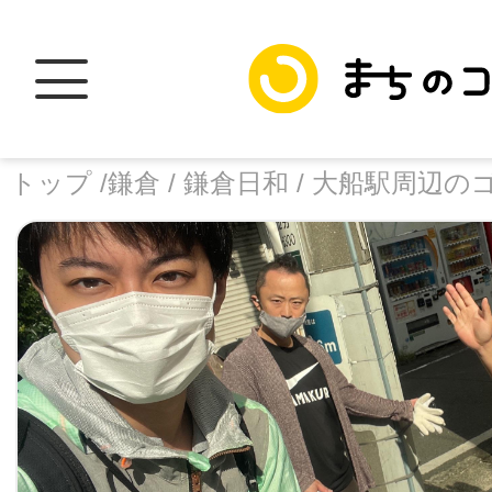
トップ /
鎌倉 /
鎌倉日和 /
大船駅周辺の
トップ
facebook
X
加盟スポットに