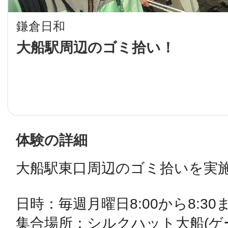
LINE
鎌倉日和
地域に導入をご
大船駅周辺のゴミ拾い！
SMS
地域ごとのペ
メール
体験の詳細
大船駅東口周辺のゴミ拾いを実施
URLをコピー
智頭
日時：毎週月曜日8:00から8:30ま
集合場所：シルクハット大船(ゲ