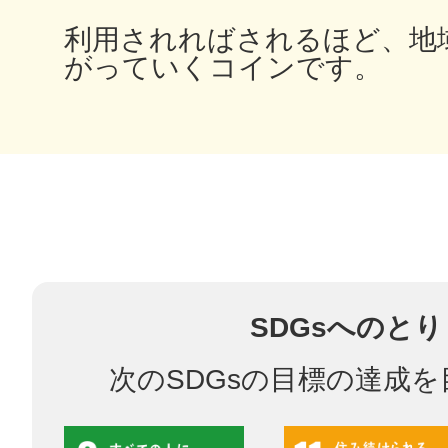
利用されればされるほど、地
がっていくコインです。
多度津
厚木
SDGsへのと
八尾
次のSDGsの目標の達成