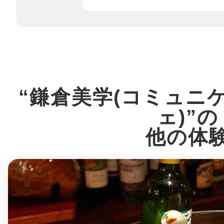
八女
日立
“鎌倉美学(コミュニ
ェ)”の
滋賀県
他の体