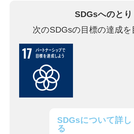
SDGsへのと
鎌倉
次のSDGsの目標の達成
相模原
渋谷区
SDGsについて詳し
る