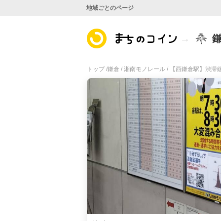
地域ごとのページ
トップ /
鎌倉 /
湘南モノレール /
【西鎌倉駅】渋滞