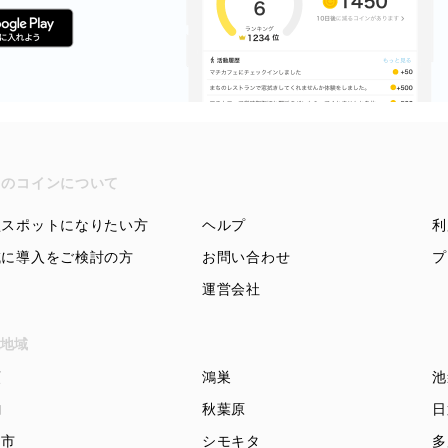
ちのコインについて
盟スポットになりたい方
ヘルプ
利
域に導入をご検討の方
お問い合わせ
プ
運営会社
地域
頭
鴻巣
池
駒
秋葉原
日
知市
シモキタ
多