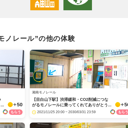
X
LINE
モノレール”の
他の体験
メール
URLをコピー
湘南モノレール
つ
【目白山下駅】渋滞緩和・CO2削減につな
50
5
..
がるモノレールに乗ってくれてありがとう...
2021/11/25 20:00 ~ 2030/03/31 23:59