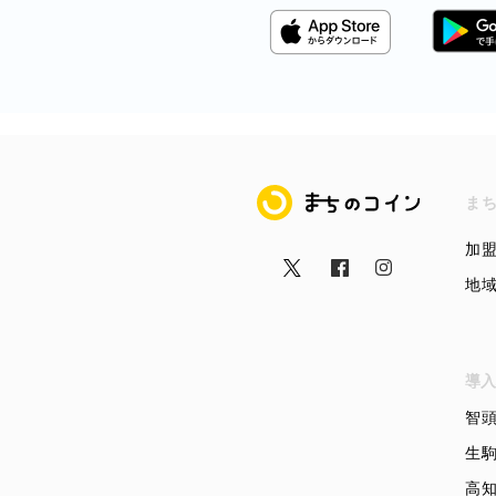
まちのコイン
ま
加
地
導入
智
生
高