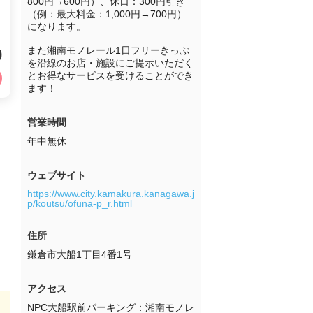
800円→600円）、休日：300円引き
（例：最大料金：1,000円→700円）
になります。

また湘南モノレール1日フリーきっぷ
0
を沿線のお店・施設にご提示いただく
とお得なサービスを受けることができ
ます！
営業時間
年中無休
ウェブサイト
https://www.city.kamakura.kanagawa.j
p/koutsu/ofuna-p_r.html
住所
鎌倉市大船1丁目4番1号
アクセス
NPC大船駅前パーキング：湘南モノレ