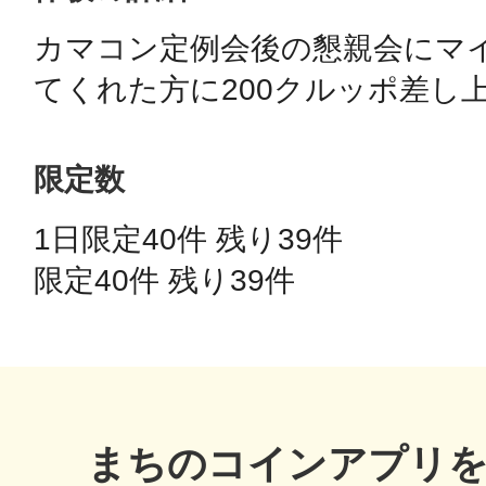
カマコン定例会後の懇親会にマ
鴻巣
てくれた方に200クルッポ差し
限定数
池袋
1日限定40件 残り39件 
限定40件 残り39件 
生駒
まちのコインアプリ