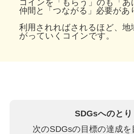
コインを「もらう」のも「あ
仲間と「つながる」必要があ
利用されればされるほど、地
多度津
がっていくコインです。
厚木
八尾
SDGsへのと
次のSDGsの目標の達成