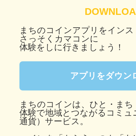
秋葉原
まちのコインアプリをインス
さっそくカマコンに
体験をしに行きましょう！
日置
アプリをダウン
高知市
まちのコインは、ひと・まち
体験で地域とつながるコミュ
通貨）サービス。
シモキ