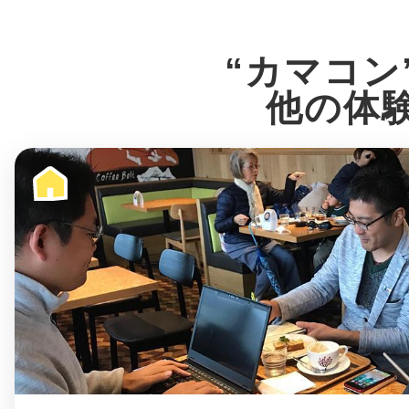
八女
“カマコン
他の体
日立
滋賀県