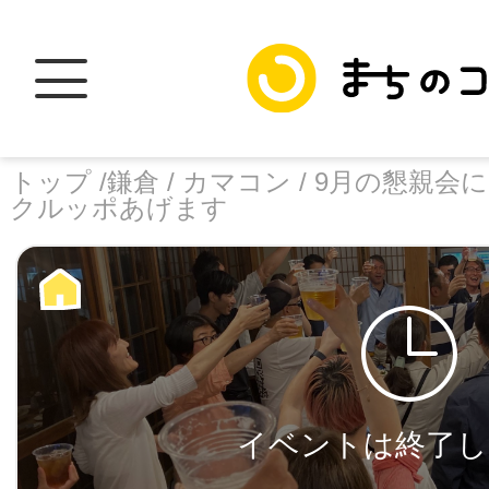
トップ /
鎌倉 /
カマコン /
9月の懇親会
クルッポあげます
トップ
facebook
X
加盟スポットに
イベントは終了し