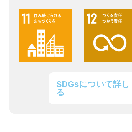
鎌倉
相模原
SDGsについて詳し
る
渋谷区