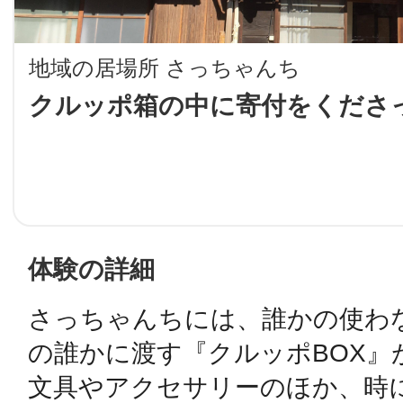
LINE
地域の居場所 さっちゃんち
地域に導入をご
クルッポ箱の中に寄付をくださ
SMS
地域ごとのペ
メール
体験の詳細
さっちゃんちには、誰かの使わ
URLをコピー
智頭
の誰かに渡す『クルッポBOX』
文具やアクセサリーのほか、時に