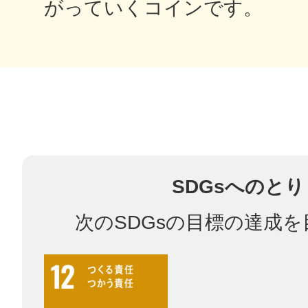
がっていくコインです。
鎌倉
相模原
SDGsへのと
渋谷区
次のSDGsの目標の達成