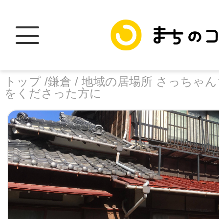
トップ /
鎌倉 /
地域の居場所 さっちゃんち
をくださった方に
トップ
facebook
X
加盟スポットに