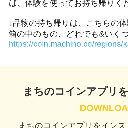
ば、体験を使ってお持ち帰りくだ
秋葉原
↓品物の持ち帰りは、こちらの体験
https://coin.machino.co/regions
日置
高知市
まちのコインアプリ
シモキ
まちのコインアプリをインス