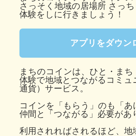
さっそく地域の居場所 さっ
体験をしに行きましょう！
多度津
アプリをダウン
まちのコインは、ひと・まち
厚木
体験で地域とつながるコミュ
通貨）サービス。
コインを「もらう」のも「あ
八尾
仲間と「つながる」必要があ
利用されればされるほど、地