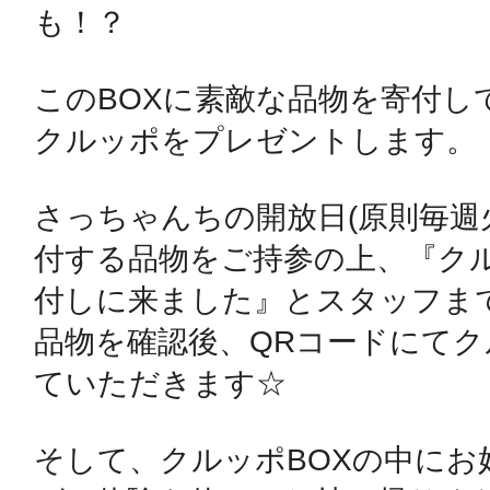
も！？

鴻巣
このBOXに素敵な品物を寄付し
クルッポをプレゼントします。

さっちゃんちの開放日(原則毎週
池袋
付する品物をご持参の上、『クル
付しに来ました』とスタッフま
品物を確認後、QRコードにて
生駒
ていただきます☆

そして、クルッポBOXの中にお