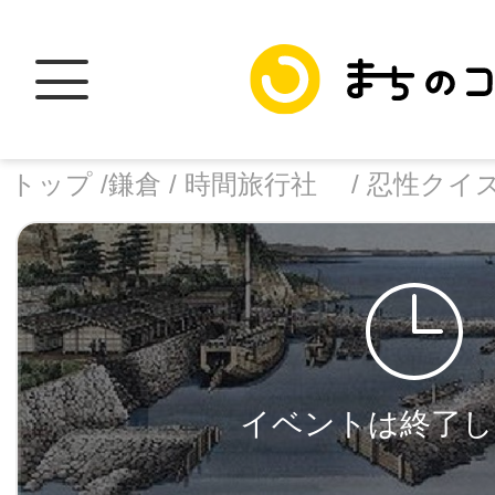
トップ /
鎌倉 /
時間旅行社 /
忍性クイ
トップ
facebook
X
イベントは終了し
加盟スポットに