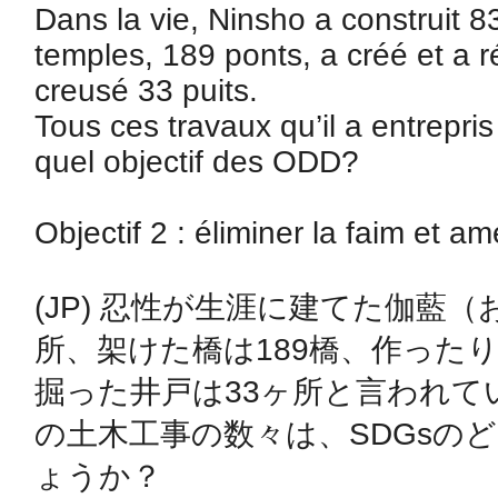
Dans la vie, Ninsho a construit 8
temples, 189 ponts, a créé et a r
鴻巣
creusé 33 puits. 

Tous ces travaux qu’il a entrepri
quel objectif des ODD?

池袋
Objectif 2 : éliminer la faim et amél
(JP) 忍性が生涯に建てた伽藍（
所、架けた橋は189橋、作った
生駒
掘った井戸は33ヶ所と言われて
の土木工事の数々は、SDGsの
ょうか？
