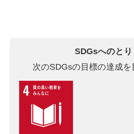
鎌倉
SDGsへのと
相模原
次のSDGsの目標の達成
渋谷区