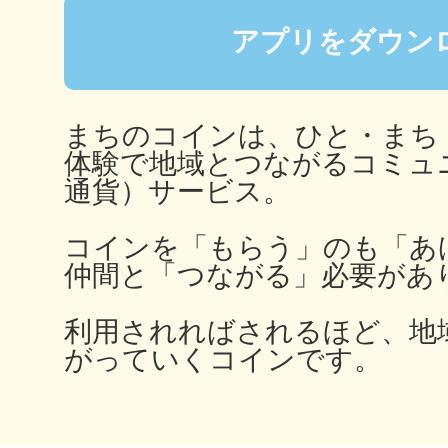
アプリをダウン
多度津
まちのコインは、ひと・まち
体験で地域とつながるコミュ
通貨）サービス。
厚木
コインを「もらう」のも「あ
仲間と「つながる」必要があ
利用されればされるほど、地
がっていくコインです。
八尾