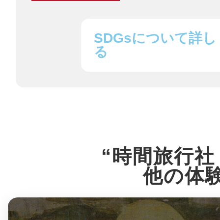
八女
SDGsについて詳し
る
日立
滋賀県
“時間旅行社
他の体