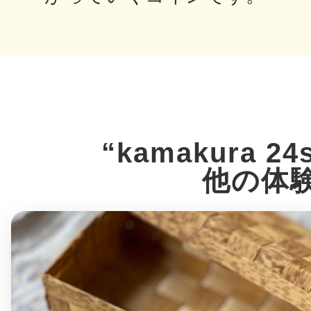
鎌倉
相模原
“kamakura 24
他の体
渋谷区