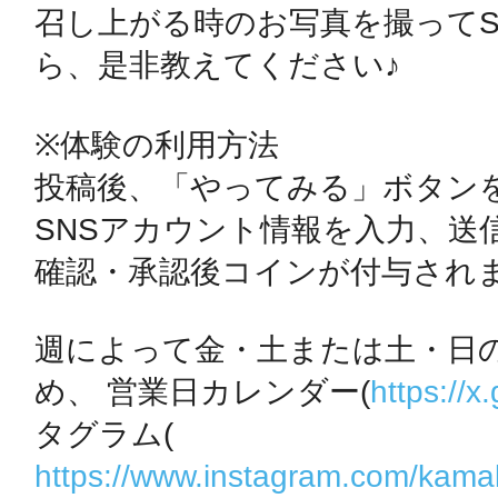
召し上がる時のお写真を撮ってS
ら、是非教えてください♪

鴻巣
※体験の利用方法

投稿後、「やってみる」ボタンを
SNSアカウント情報を入力、送
池袋
確認・承認後コインが付与されま
週によって金・土または土・日
生駒
め、 営業日カレンダー(
https://x
タグラム(
https://www.instagram.com/kama