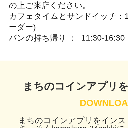
の上ご来店ください。

秋葉原
カフェタイムとサンドイッチ：11:3
ーダー)

パンの持ち帰り ：  11:30-16:30
日置
高知市
まちのコインアプリ
シモキ
まちのコインアプリをインス