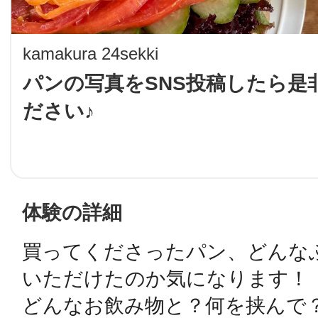
LINE
kamakura 24sekki
地域に導入をご
パンの写真をSNS投稿したら是
ださい♪
SMS
地域ごとのペ
メール
体験の詳細
買ってくださったパン、どんな
URLをコピー
智頭
いただけたのか気になります！

どんなお飲み物と？何を挟んで？