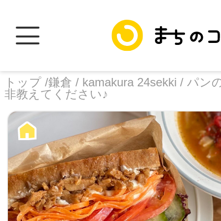
トップ /
鎌倉 /
kamakura 24sekki /
パンの
非教えてください♪
トップ
facebook
X
加盟スポットに