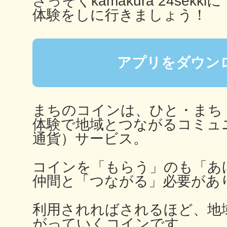
さっそくkamakura 24sekkiに
体験をしに行きましょう！
多度津
アプリをダウン
まちのコインは、ひと・まち
厚木
体験で地域とつながるコミュ
通貨）サービス。
コインを「もらう」のも「あ
仲間と「つながる」必要があ
八尾
利用されればされるほど、地
がっていくコインです。