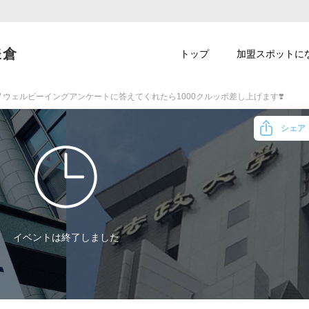
鎌倉
トップ
加盟スポットに
/
ウェルビーイングアンケートに答えてくれたら1000クルッポ差し上げます❣️
シェア
イベントは終了しました