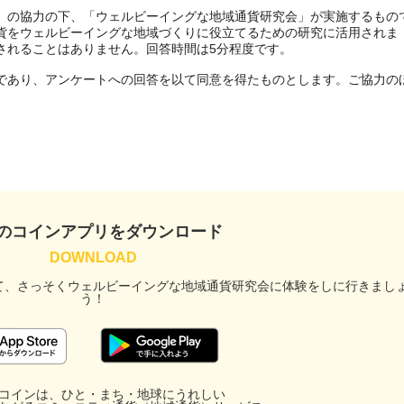
」の協力の下、「ウェルビーイングな地域通貨研究会」が実施するもの
貨をウェルビーイングな地域づくりに役立てるための研究に活用されま
れることはありません。回答時間は5分程度です。

であり、アンケートへの回答を以て同意を得たものとします。ご協力の
facebook
のコインアプリをダウンロード
X
て、
さっそくウェルビーイングな地域通貨研究会に
体験をしに行きまし
う！
LINE
メール
コインは、ひと・まち・地球にうれしい