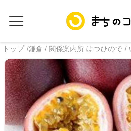
トップ /
鎌倉 /
関係案内所 はつひので /
トップ
facebook
X
加盟スポットに