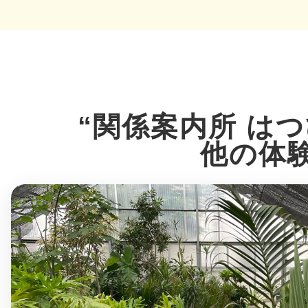
多度津
“関係案内所 は
他の体
厚木
八尾