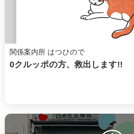
八女
日立
関係案内所 はつひので
0クルッポの方、救出します!!
滋賀県