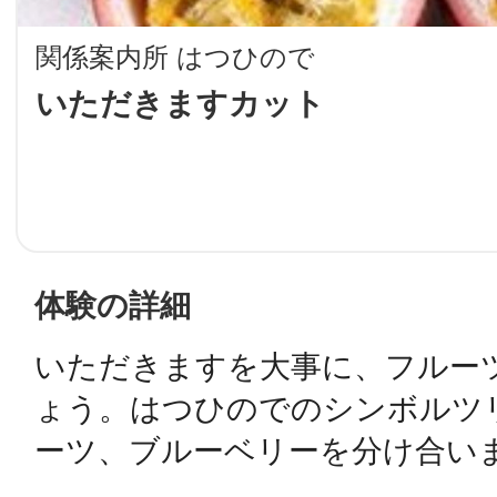
LINE
関係案内所 はつひので
地域に導入をご
いただきますカット
SMS
地域ごとのペ
メール
体験の詳細
いただきますを大事に、フルーツ
ょう。はつひのでのシンボルツ
URLをコピー
智頭
ーツ、ブルーベリーを分け合い