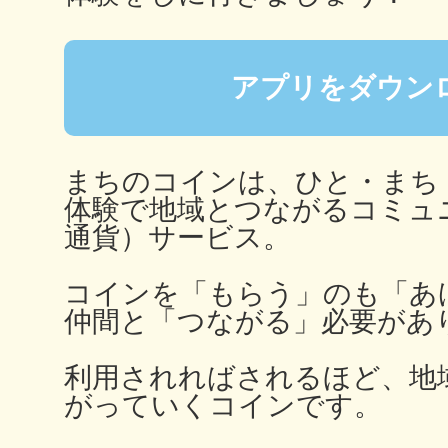
秋葉原
アプリをダウン
日置
まちのコインは、ひと・まち
体験で地域とつながるコミュ
通貨）サービス。
高知市
コインを「もらう」のも「あ
仲間と「つながる」必要があ
利用されればされるほど、地
がっていくコインです。
シモキ