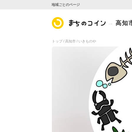
地域ごとのページ
高知
トップ /
高知市 /
いきものや