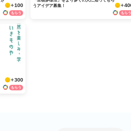
ださ
「生物多様性」をより多くの人に知ってもら
100
40
うアイデア募集！
facebook
X
LINE
メール
と
URLをコピー
300