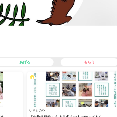
あげる
もらう
いきものや