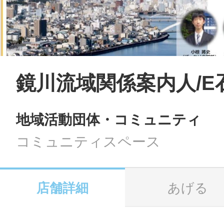
LINE
地域に導入をご
SMS
鏡川流域関係案内人/E
地域活動団体・コミュニティ
地域ごとのペ
メール
コミュニティスペース
店舗詳細
あげる
URLをコピー
智頭