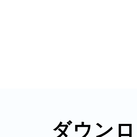
秋葉原
日置
高知市
ダウンロ
シモキ