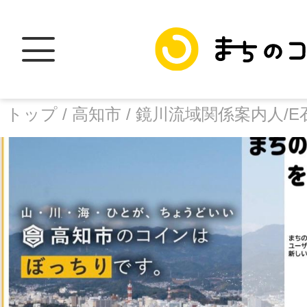
トップ /
高知市 /
鏡川流域関係案内人/E
トップ
facebook
X
加盟スポットに