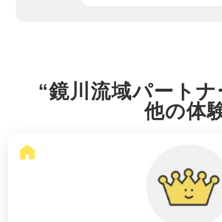
八女
日立
“鏡川流域パートナ
他の体
滋賀県