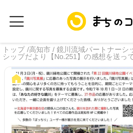
トップ /
高知市 /
鏡川流域パートナーシッ
シップだより【No.251】の感想を送っ
トップ
facebook
X
加盟スポットに