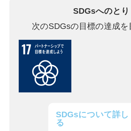
SDGsへのと
鎌倉
次のSDGsの目標の達成
相模原
渋谷区
SDGsについて詳し
る