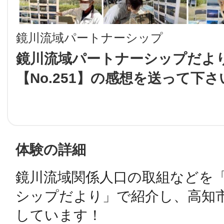
LINE
鏡川流域パートナーシップ
地域に導入をご
鏡川流域パートナーシップだよ
【No.251】の感想を送って下さ
SMS
地域ごとのペ
メール
体験の詳細
鏡川流域関係人口の取組などを
URLをコピー
智頭
シップだより」で紹介し、高知
しています！
