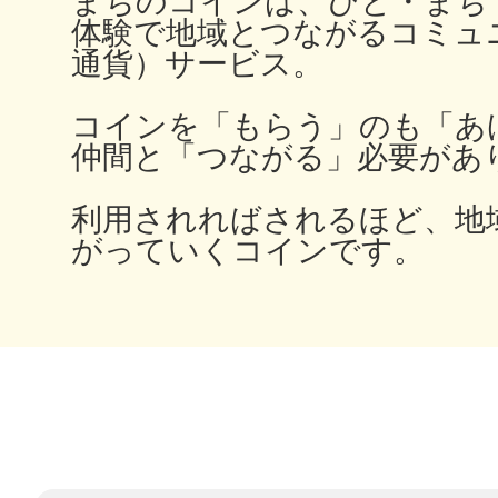
まちのコインは、ひと・まち
体験で地域とつながるコミュ
通貨）サービス。
多度津
コインを「もらう」のも「あ
仲間と「つながる」必要があ
利用されればされるほど、地
がっていくコインです。
厚木
八尾