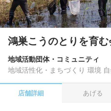
LINE
地域に導入をご
SMS
鴻巣こうのとりを育む
地域活動団体・コミュニティ
地域ごとのペ
メール
地域活性化・まちづくり 環境 自
店舗詳細
あげる
URLをコピー
智頭