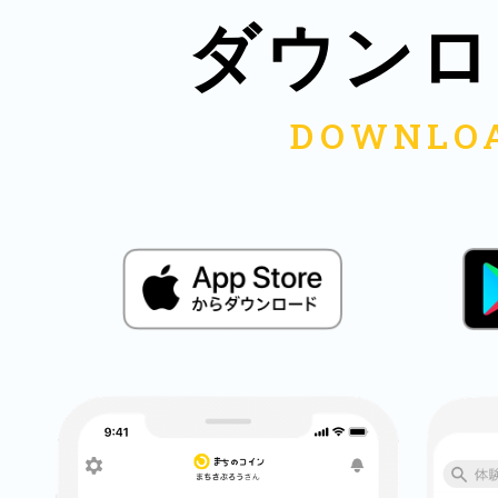
秋葉原
ダウンロ
日置
高知市
シモキ