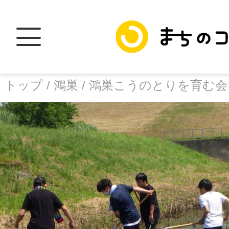
トップ /
鴻巣 /
鴻巣こうのとりを育む会
トップ
facebook
X
加盟スポットに