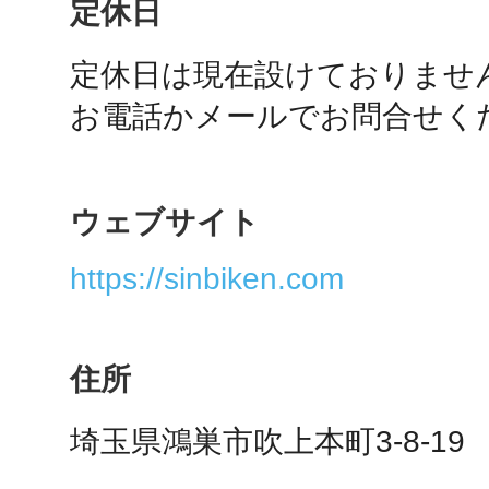
定休日
定休日は現在設けておりません
多度津
お電話かメールでお問合せく
ウェブサイト
厚木
https://sinbiken.com
住所
八尾
埼玉県鴻巣市吹上本町3-8-19