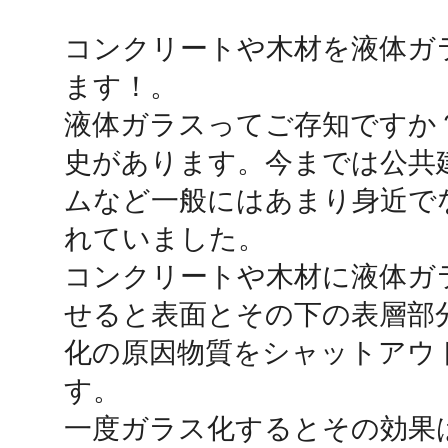
コンクリートや木材を液体ガ
鴻巣
ます！。

液体ガラスってご存知ですか？
史があります。今までは公共
ムなど一般にはあまり身近で
池袋
れていました。

コンクリートや木材に液体ガ
せると表面とその下の表層部
生駒
化の原因物質をシャットアウ
す。

一度ガラス化するとその効果