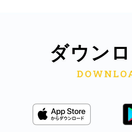
八女
日立
ダウンロ
滋賀県