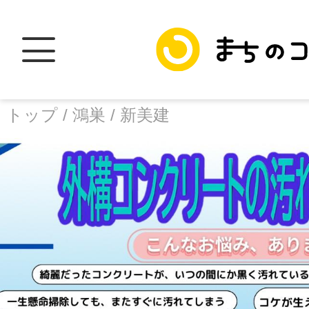
トップ /
鴻巣 /
新美建
トップ
facebook
X
加盟スポットに