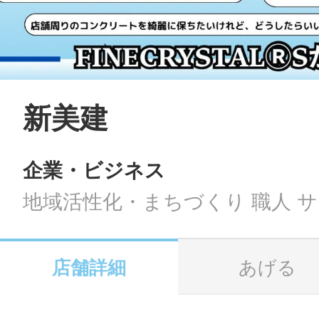
LINE
地域に導入をご
SMS
新美建
企業・ビジネス
地域ごとのペ
メール
地域活性化・まちづくり 職人 
店舗詳細
あげる
URLをコピー
智頭