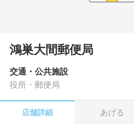
LINE
地域に導入をご
SMS
鴻巣大間郵便局
交通・公共施設
地域ごとのペ
メール
役所・郵便局
店舗詳細
あげる
URLをコピー
智頭