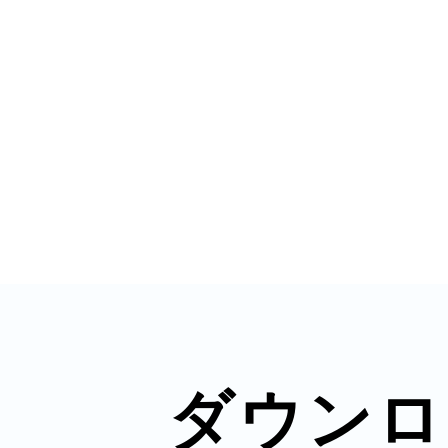
秋葉原
日置
高知市
ダウンロ
シモキ