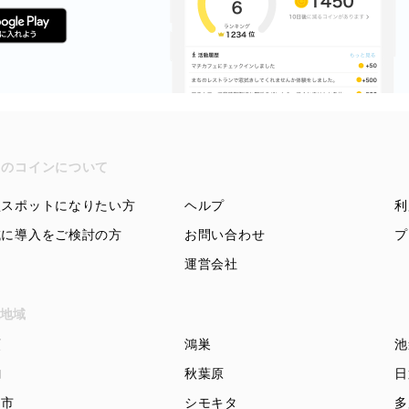
ちのコインについて
盟スポットになりたい方
ヘルプ
利
域に導入をご検討の方
お問い合わせ
プ
運営会社
地域
頭
鴻巣
池
駒
秋葉原
日
知市
シモキタ
多