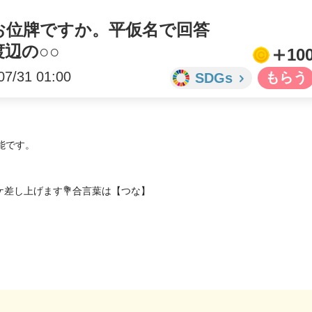
お位牌ですか。平仮名で回答
辺の○○
10
07/31 01:00
SDGs
能です。
ケ差し上げます💐合言葉は【つな】