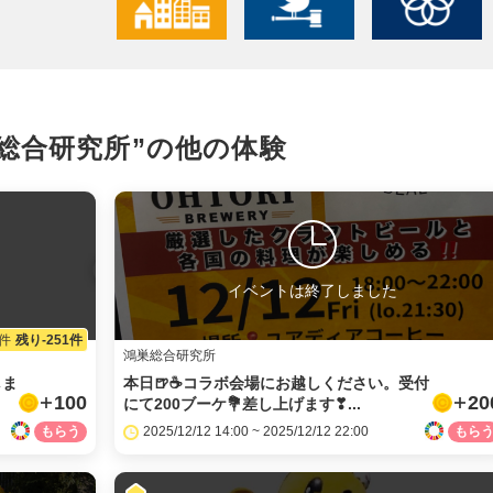
X
LINE
総合研究所”の
他の体験
メール
URLをコピー
イベントは終了しました
0件
残り-251件
鴻巣総合研究所
しま
本日🍺☕️コラボ会場にお越しください。受付
100
20
にて200ブーケ💐差し上げます❣...
2025/12/12 14:00 ~ 2025/12/12 22:00