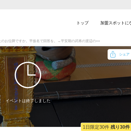
トップ
加盟スポットに
たのお位牌ですか。平仮名で回答を。→平安期の武将の渡辺の○○
シェア
イベントは終了しました
1日限定30件
残り30件