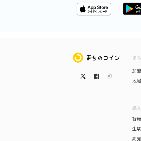
まちのコイン
ま
加
地
導入
智
生
高