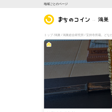
地域ごとのページ
鴻巣
トップ /
鴻巣 /
鴻巣総合研究所 /
宝持寺所蔵。どな