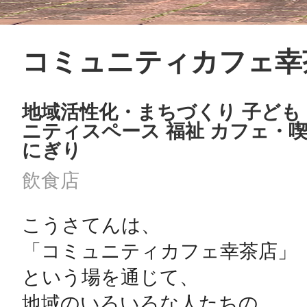
コミュニティカフェ幸
まちのコイン
地域活性化・まちづくり 子ども
ニティスペース 福祉 カフェ・喫
お知らせ
ヘルプ
にぎり
飲食店
お問い合わせ
こうさてんは、

プライバシーポ
「コミュニティカフェ幸茶店」

という場を通じて、

地域のいろいろな人たちの
