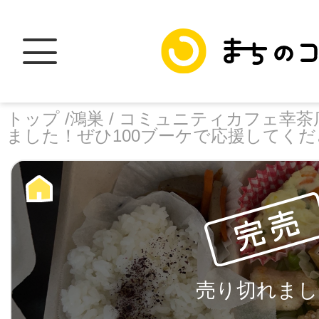
トップ /
鴻巣 /
コミュニティカフェ幸茶店
ました！ぜひ100ブーケで応援してく
トップ
facebook
X
加盟スポットに
売り切れまし