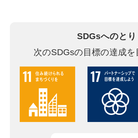
鎌倉
SDGsへのと
次のSDGsの目標の達成
相模原
渋谷区