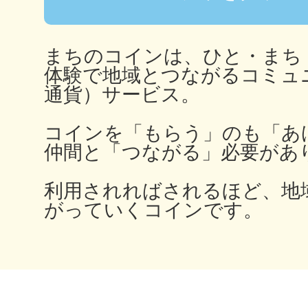
まちのコインは、ひと・まち
多度津
体験で地域とつながるコミュ
通貨）サービス。
コインを「もらう」のも「あ
仲間と「つながる」必要があ
厚木
利用されればされるほど、地
がっていくコインです。
八尾