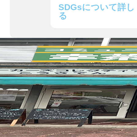
八女
SDGsについて詳し
る
日立
滋賀県