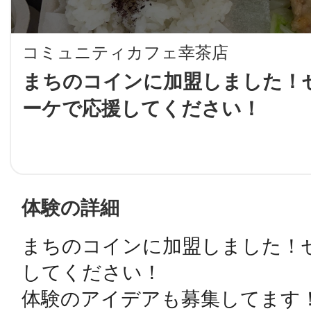
LINE
コミュニティカフェ幸茶店
地域に導入をご
まちのコインに加盟しました！ぜ
ーケで応援してください！
SMS
地域ごとのペ
メール
体験の詳細
まちのコインに加盟しました！ぜ
URLをコピー
智頭
してください！

体験のアイデアも募集してます！