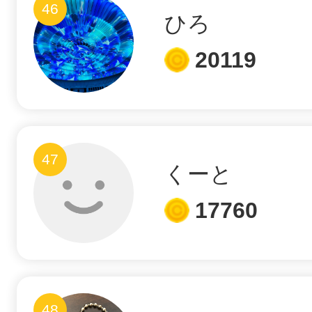
46
ひろ
20119
47
くーと
17760
48