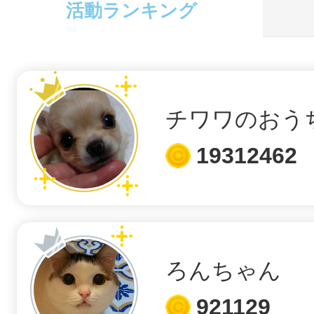
活動ランキング
地域に導入をご
チワワのおう
19312462
地域ごとのペ
ろんちゃん
智頭
921129