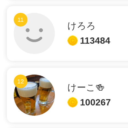
八女
11
けろろ
日立
113484
滋賀県
12
けーこ🍻
100267