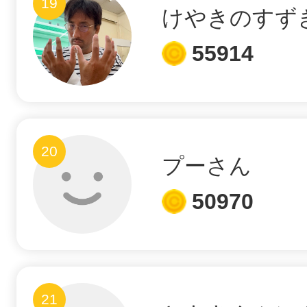
19
けやきのすず
55914
20
プーさん
50970
21