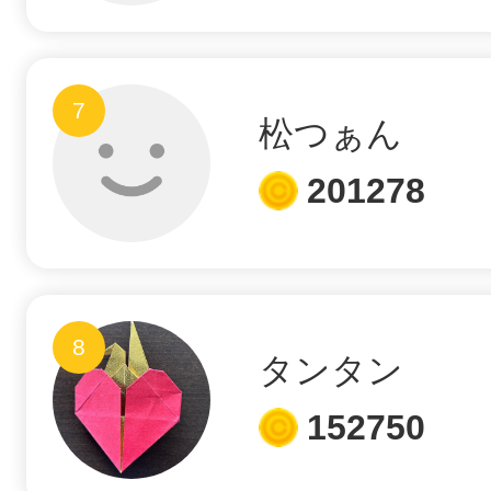
多度津
7
松つぁん
201278
厚木
8
タンタン
八尾
152750