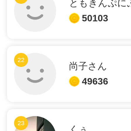
ともきんぷに
50103
22
尚子さん
49636
23
くぅ