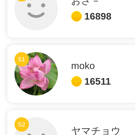
おさ－
16898
51
moko
16511
52
ヤマチョウ