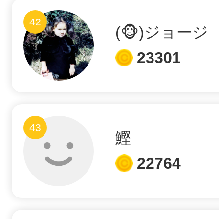
42
(🐵)ジョージ
23301
43
鰹
22764