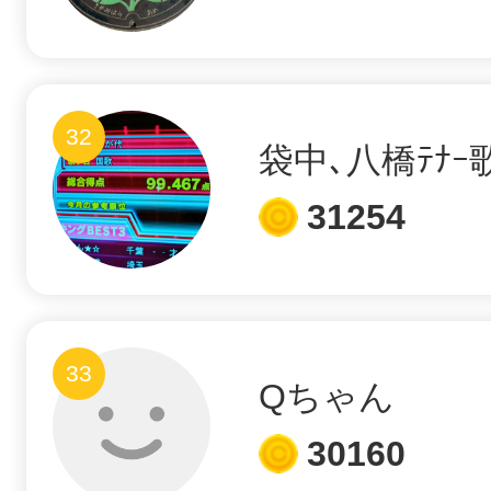
32
袋中､八橋ﾃﾅｰ
31254
33
Qちゃん
30160