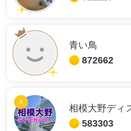
鴻巣
青い鳥
872662
池袋
生駒
4
相模大野ディ
583303