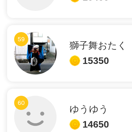
59
獅子舞おたく
15350
60
ゆうゆう
14650