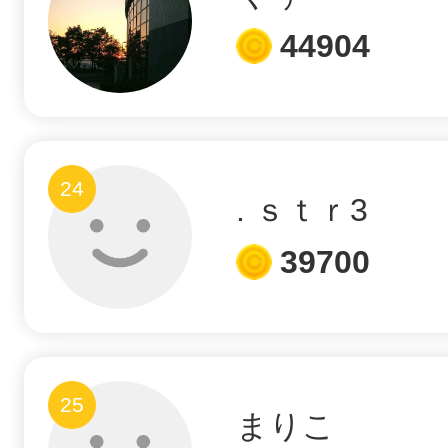
44904
24
. ｓｔｒ3
39700
25
まりこ