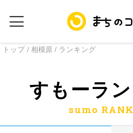
トップ /
相模原 /
ランキング
トップ
すもー
ラン
sumo RANK
加盟スポットに