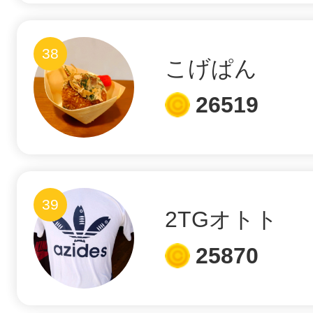
38
こげぱん
26519
39
2TGオトト
25870