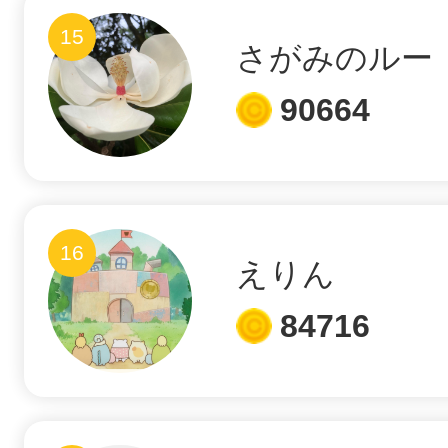
15
さがみのルー
90664
©︎ KAYAC Inc.
All Righ
16
えりん
84716