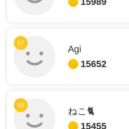
15989
57
Agi
15652
58
ねこ🐈
15455