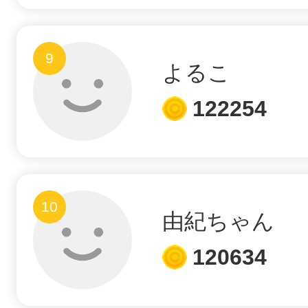
鎌倉
9
よるこ
122254
相模原
10
渋谷区
由紀ちゃん
120634