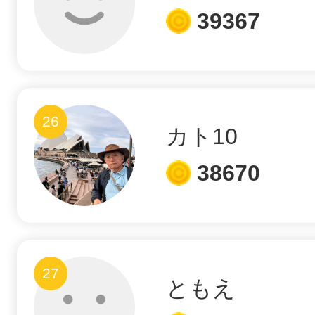
39367
26
カト10
38670
27
ともえ