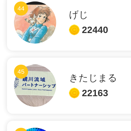
44
げじ
22440
45
きたじまる
22163