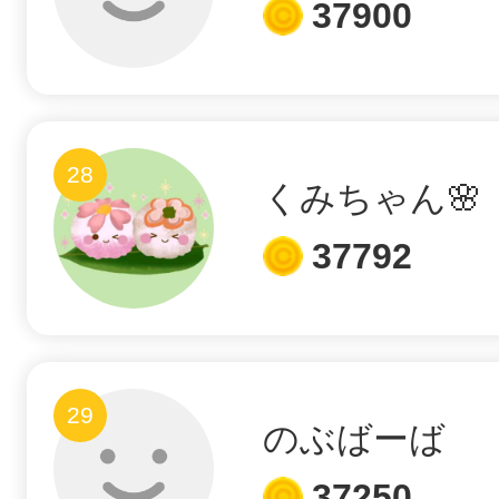
37900
28
くみちゃん🌸
37792
29
のぶばーば
37250