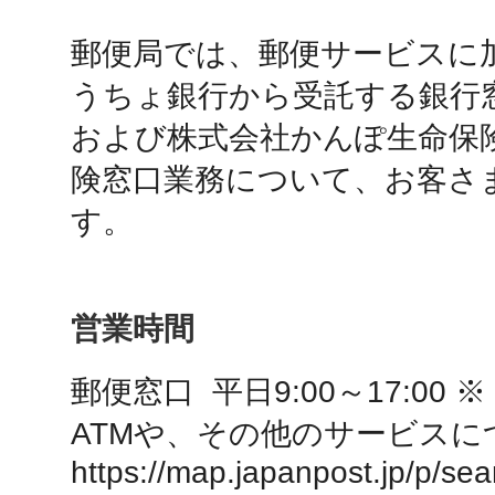
郵便局では、郵便サービスに
鴻巣
うちょ銀行から受託する銀行窓
および株式会社かんぽ生命保
険窓口業務について、お客さ
す。
池袋
営業時間
生駒
郵便窓口  平日9:00～17:00 ※

ATMや、その他のサービスに
https://map.japanpost.jp/p/se