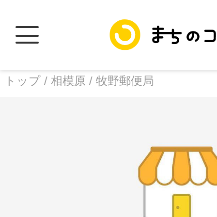
トップ /
相模原 /
牧野郵便局
トップ
facebook
X
加盟スポットに