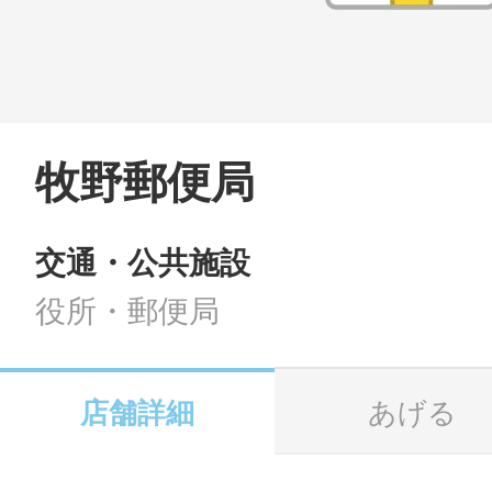
LINE
地域に導入をご
SMS
牧野郵便局
交通・公共施設
地域ごとのペ
メール
役所・郵便局
店舗詳細
あげる
URLをコピー
智頭