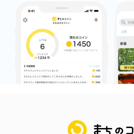
八女
日立
滋賀県
まちのコイン