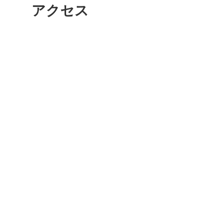
アクセス
多度津
厚木
八尾