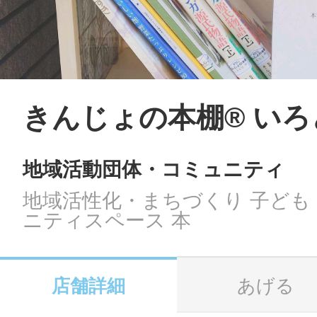
LINE
地域に導入をご
SMS
きんじょの本棚® いろど
地域活動団体・コミュニティ
地域ごとのペ
メール
地域活性化・まちづくり 子ども
ニティスペース 本
URLをコピー
智頭
店舗詳細
あげる