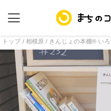
トップ /
相模原 /
きんじょの本棚® いろど
トップ
facebook
X
加盟スポットに