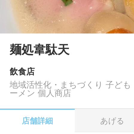
LINE
地域に導入をご
SMS
麺処韋駄天
飲食店
地域ごとのペ
メール
地域活性化・まちづくり 子ども
ーメン 個人商店
URLをコピー
智頭
店舗詳細
あげる