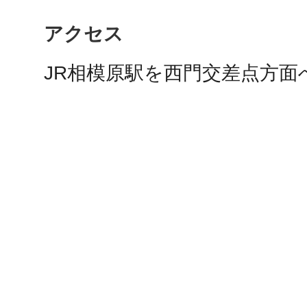
アクセス
多度津
JR相模原駅を西門交差点方面
厚木
八尾