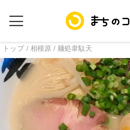
トップ /
相模原 /
麺処韋駄天
トップ
facebook
X
加盟スポットに