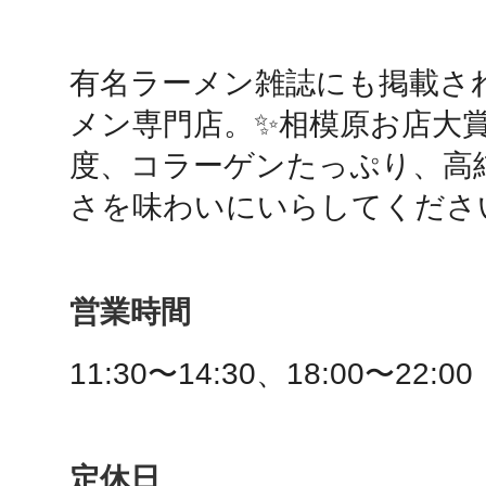
鴻巣
有名ラーメン雑誌にも掲載さ
メン専門店。✨相模原お店大
度、コラーゲンたっぷり、高
さを味わいにいらしてください
池袋
営業時間
生駒
11:30〜14:30、18:00〜22:00
定休日