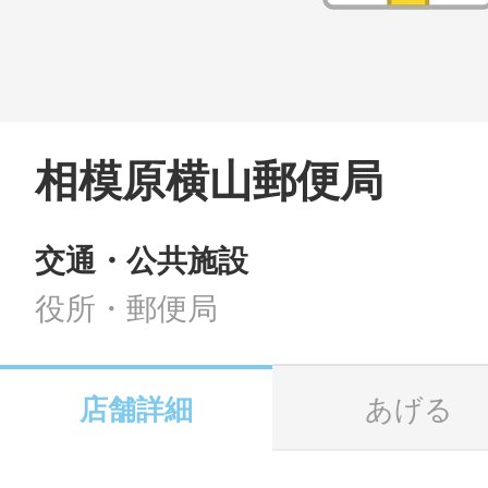
LINE
地域に導入をご
SMS
相模原横山郵便局
交通・公共施設
地域ごとのペ
メール
役所・郵便局
店舗詳細
あげる
URLをコピー
智頭