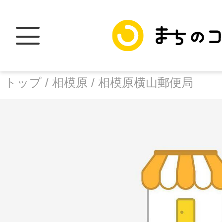
トップ /
相模原 /
相模原横山郵便局
トップ
facebook
X
加盟スポットに