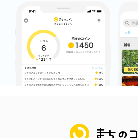
八女
日立
滋賀県
まちのコイン