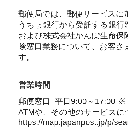
郵便局では、郵便サービスに
鴻巣
うちょ銀行から受託する銀行窓
および株式会社かんぽ生命保
険窓口業務について、お客さ
す。
池袋
営業時間
生駒
郵便窓口  平日9:00～17:00 ※

ATMや、その他のサービスに
https://map.japanpost.jp/p/se