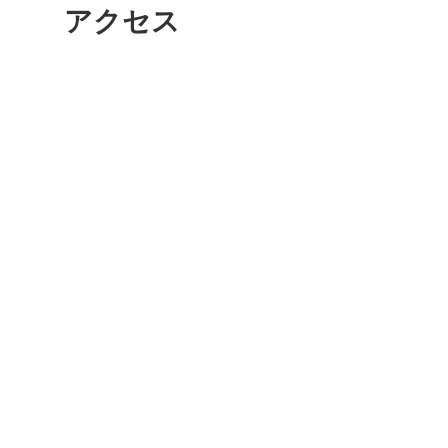
アクセス
多度津
厚木
八尾