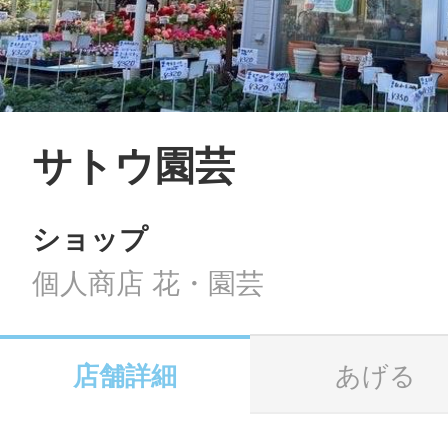
LINE
地域に導入をご
SMS
サトウ園芸
ショップ
地域ごとのペ
メール
個人商店 花・園芸
店舗詳細
あげる
URLをコピー
智頭