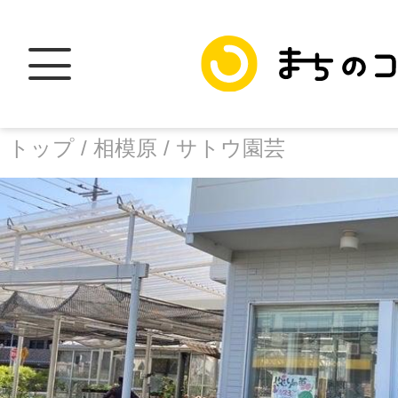
トップ /
相模原 /
サトウ園芸
トップ
facebook
X
加盟スポットに