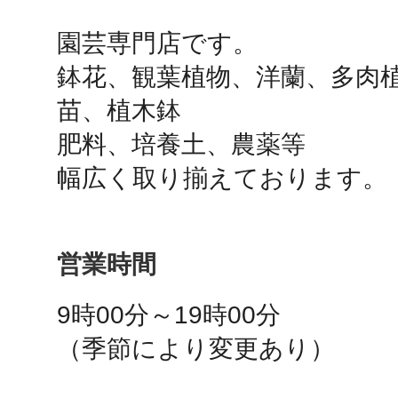
園芸専門店です。

鴻巣
鉢花、観葉植物、洋蘭、多肉
苗、植木鉢

肥料、培養土、農薬等

幅広く取り揃えております。
池袋
営業時間
生駒
9時00分～19時00分

（季節により変更あり）