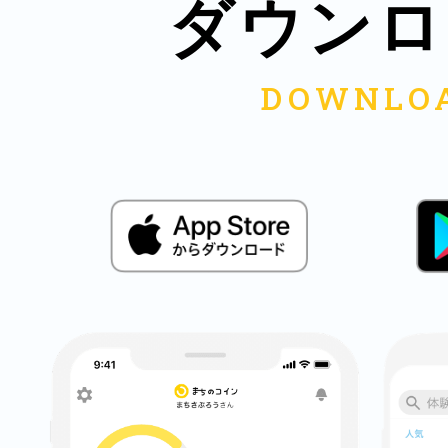
ダウンロ
鎌倉
相模原
渋谷区