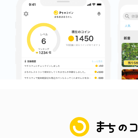
八女
日立
滋賀県
まちのコイン