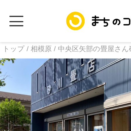
トップ /
相模原 /
中央区矢部の畳屋さん
トップ
facebook
X
加盟スポットに