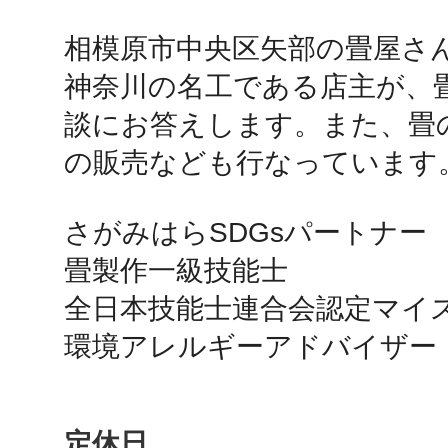
相模原市中央区矢部の畳屋さん
鴻巣
神奈川の名工である店主が、
談にお答えします。また、畳
の販売なども行なっています。
池袋
さがみはらSDGsパートナー

畳製作一級技能士

全日本技能士連合会認定マイス
生駒
定休日