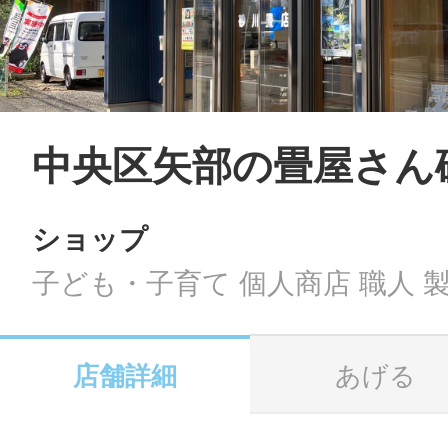
LINE
地域に導入をご
SMS
中央区矢部の畳屋さん
ショップ
地域ごとのペ
メール
子ども・子育て 個人商店 職人 
店舗詳細
あげる
URLをコピー
智頭