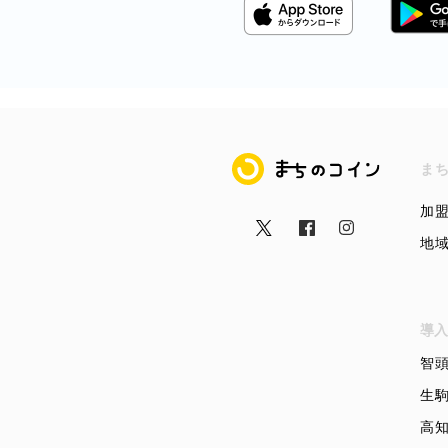
まちのコイン
ま
加
地
導入
智
生
高