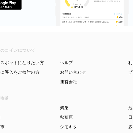
ちのコインについて
盟スポットになりたい方
ヘルプ
利
域に導入をご検討の方
お問い合わせ
プ
運営会社
地域
頭
鴻巣
池
駒
秋葉原
日
知市
シモキタ
多