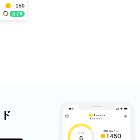
150
X
LINE
メール
URLをコピー
ード