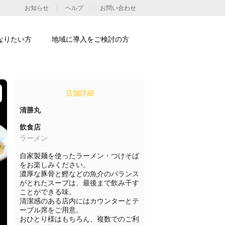
お知らせ
ヘルプ
お問い合わせ
なりたい方
地域に導入をご検討の方
店舗詳細
清勝丸
飲食店
ラーメン
自家製麺を使ったラーメン・つけそば
をお楽しみください。

濃厚な豚骨と鰹などの魚介のバランス
がとれたスープは、最後まで飲み干す
ことができる味。

清潔感のある店内にはカウンターとテ
ーブル席をご用意。

おひとり様はもちろん、複数でのご利