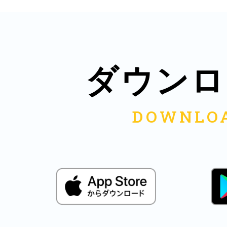
多度津
ダウンロ
厚木
八尾