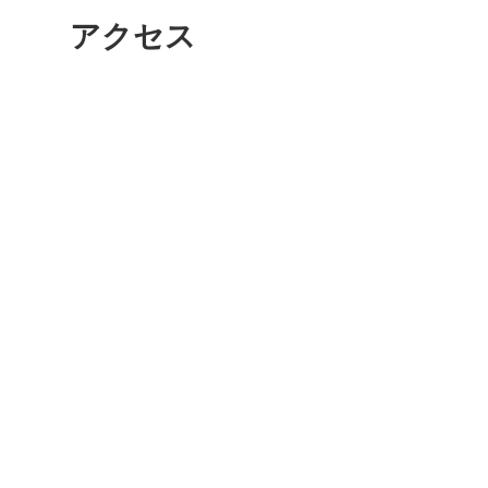
秋葉原
アクセス
日置
高知市
シモキ