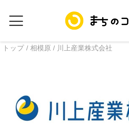
トップ /
相模原 /
川上産業株式会社
トップ
facebook
X
加盟スポットに