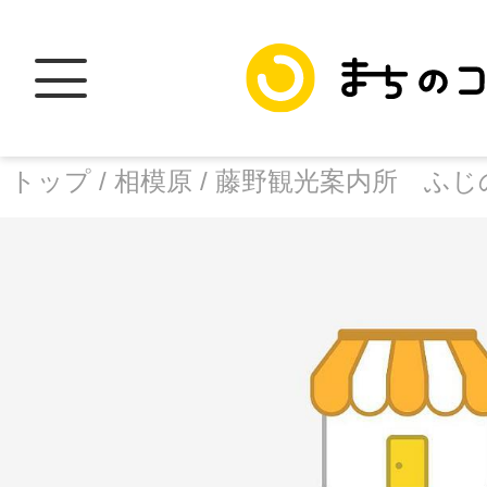
トップ /
相模原 /
藤野観光案内所 ふじ
トップ
facebook
X
加盟スポットに