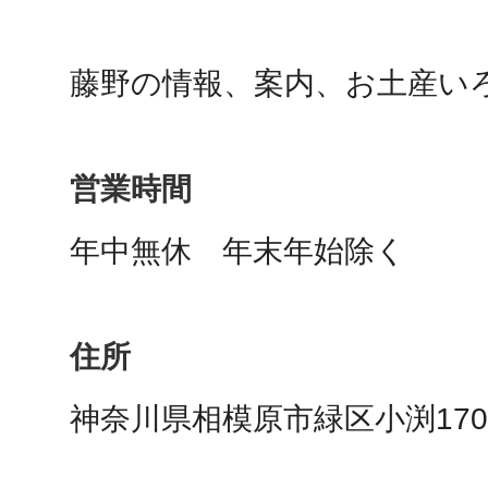
鴻巣
藤野の情報、案内、お土産い
営業時間
池袋
年中無休　年末年始除く
住所
生駒
神奈川県相模原市緑区小渕1702