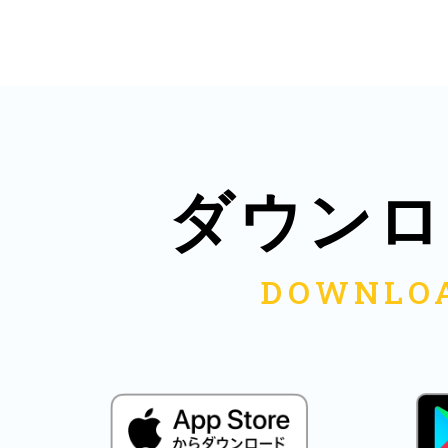
多度津
ダウンロ
厚木
八尾