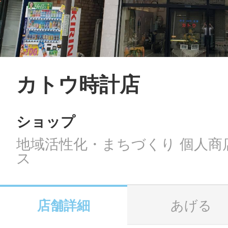
LINE
地域に導入をご
SMS
カトウ時計店
ショップ
地域ごとのペ
メール
地域活性化・まちづくり 個人商
ス
URLをコピー
智頭
店舗詳細
あげる