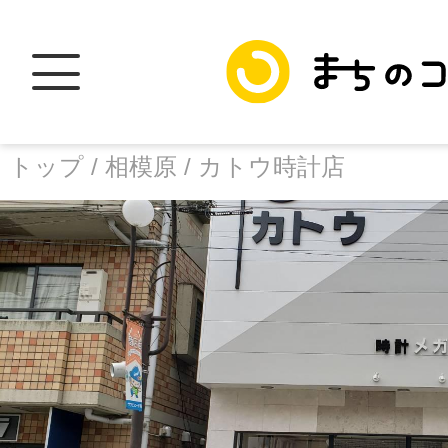
トップ /
相模原 /
カトウ時計店
トップ
facebook
X
加盟スポットに