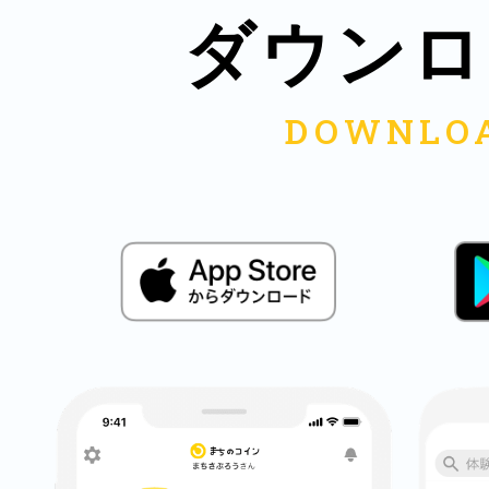
ダウンロ
鎌倉
相模原
渋谷区