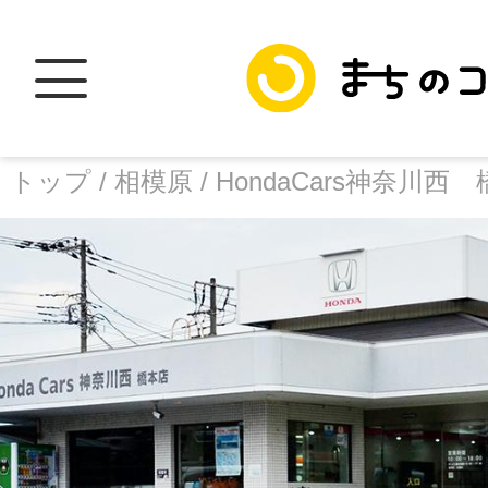
トップ /
相模原 /
HondaCars神奈川西
トップ
facebook
X
加盟スポットに