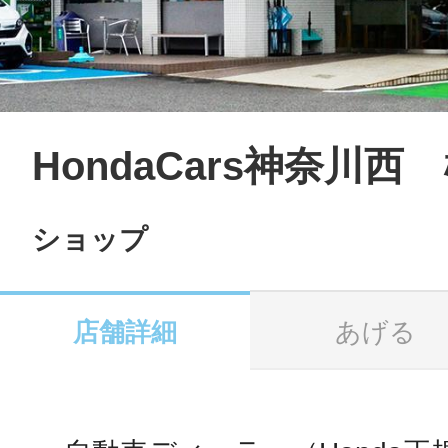
LINE
地域に導入をご
SMS
HondaCars神奈川西
ショップ
地域ごとのペ
メール
店舗詳細
あげる
URLをコピー
智頭