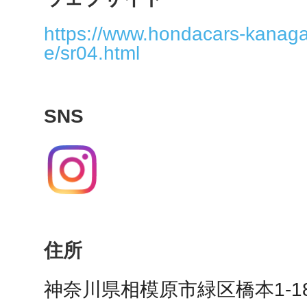
秋葉原
https://www.hondacars-kanaga
e/sr04.html
日置
SNS
高知市
住所
シモキ
神奈川県相模原市緑区橋本1-18