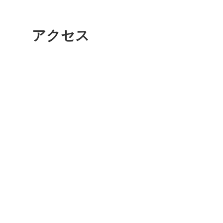
アクセス
多度津
厚木
八尾