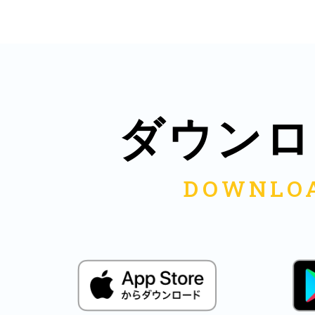
鎌倉
ダウンロ
相模原
渋谷区