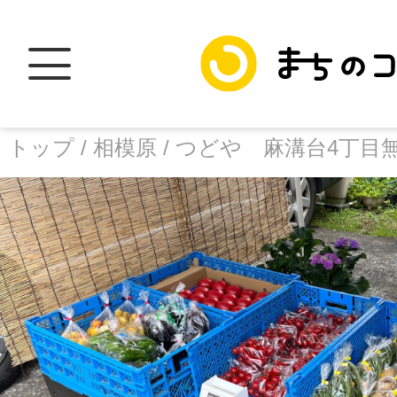
トップ /
相模原 /
つどや 麻溝台4丁目
トップ
facebook
X
加盟スポットに