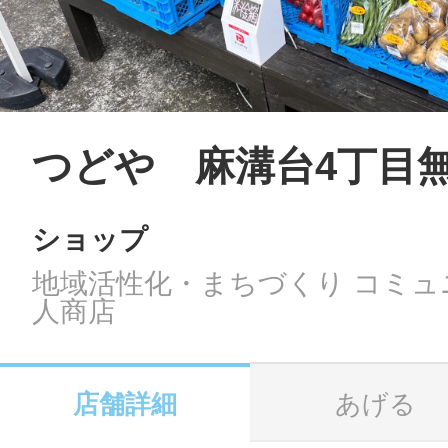
LINE
地域に導入をご
SMS
つどや 麻溝台4丁目
ショップ
地域ごとのペ
メール
地域活性化・まちづくり コミュ
人商店
URLをコピー
智頭
店舗詳細
あげる