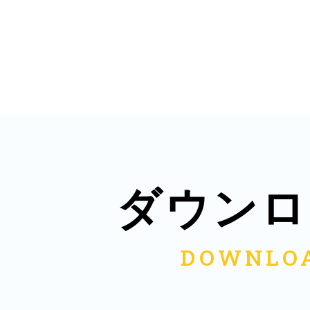
多度津
厚木
ダウンロ
八尾