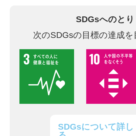
鎌倉
SDGsへのと
次のSDGsの目標の達成
相模原
渋谷区
SDGsについて詳し
る