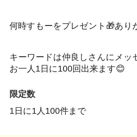
鴻巣
何時すもーをプレゼント🎁ありが
キーワードは仲良しさんにメッセ
池袋
お一人1日に100回出来ます😊
限定数
生駒
1日に1人100件まで 