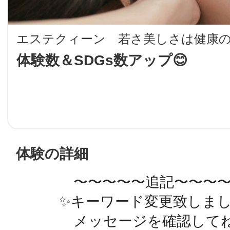
LINE
エステクィーン 若さ美しさは健康の
地域に導入をご
体験数＆SDGs数アップ😊
SMS
地域ごとのペ
メール
体験の詳細
　　　　〜〜〜〜〜追記〜〜〜〜
URLをコピー
智頭
　　　✨️キーワード変更致しました
　　　　メッセージを確認してね