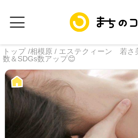
トップ /
相模原 /
エステクィーン 若さ美
数＆SDGs数アップ😊
トップ
facebook
X
加盟スポットに