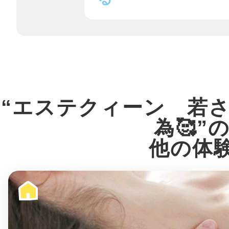
八女
日立
“エステクィーン 若
為🥰”
滋賀県
他の体