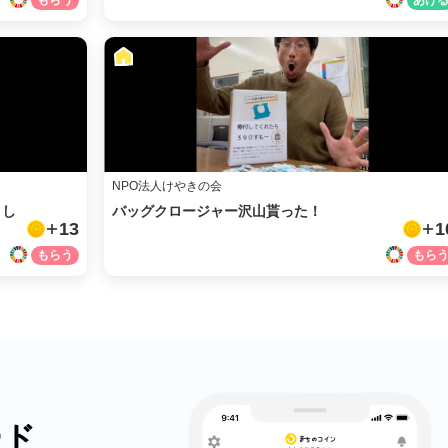
NPO法人けやきの会
まし
バッグクロージャー沢山貰った！
13
1
ード