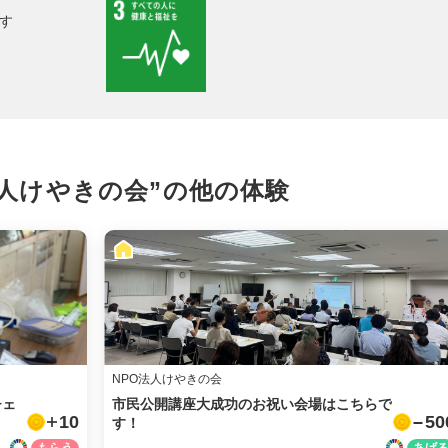
facebook
す
X
LINE
メール
法人けやきの会”の
他の体験
URLをコピー
NPO法人けやきの会
チェ
市民公開講座大成功のお祝い会場はこちらで
10
50
す！