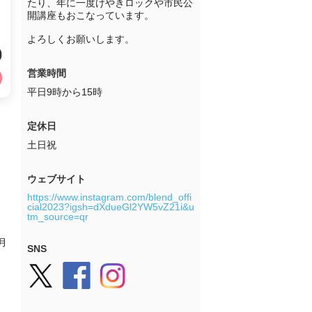
たり、年に一度けやきロックや市民公
開講座もおこなっています。

よろしくお願いします。
0
営業時間
平日9時から15時
定休日
土日祝
ウェブサイト
https://www.instagram.com/blend_offi
cial2023?igsh=dXdueGl2YW5vZ21i&u
tm_source=qr
月
SNS