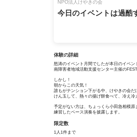
NPO法人けやきの会
今日のイベントは過酷
体験の詳細
怒涛のイベント月間でしたが本日のイベント
南障害者地域活動支援センター主催のFEST
しかし！

朝からこの天気！

誰もがテンション下がる中、けやきの会だけ
けん玉して、熱々の揚げ餅食べて、冷え冷え
予定がない方は、ちょっくら小田急相模原ま
練習したベース演奏を披露します。
限定数
1人1件まで 