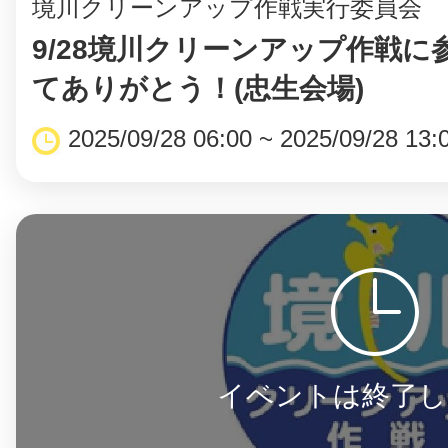
境川クリーンアップ作戦実行委員会
9/28境川クリーンアップ作戦に
てありがとう！(忠生会場)
2025/09/28 06:00 ~ 2025/09/28 13:
©︎ KAYAC Inc.
All Righ
イベントは終了し