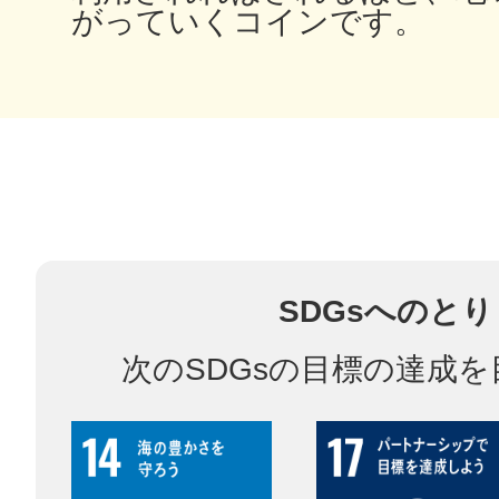
がっていくコインです。
多度津
厚木
SDGsへのと
次のSDGsの目標の達成
八尾