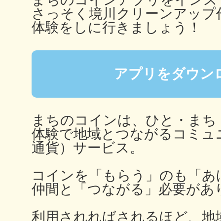
秋葉原
さっそく境川クリーンアップ
体験をしに行きましょう！
アプリをダウン
日置
まちのコインは、ひと・まち
体験で地域とつながるコミュ
高知市
通貨）サービス。
コインを「もらう」のも「あ
仲間と「つながる」必要があ
シモキ
利用されればされるほど、地