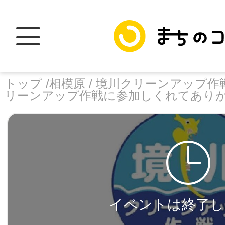
トップ /
相模原 /
境川クリーンアップ作戦
リーンアップ作戦に参加しくれてありが
トップ
facebook
X
加盟スポットに
イベントは終了し