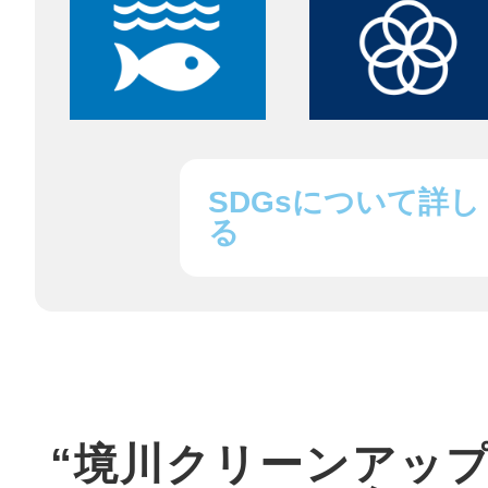
鎌倉
相模原
SDGsについて詳し
る
渋谷区
“境川クリーンアッ