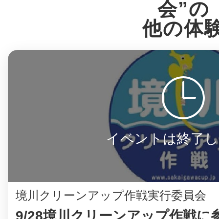
八女
会”の
他の体
日立
滋賀県
イベントは終了し
境川クリーンアップ作戦実行委員会
9/28境川クリーンアップ作戦に