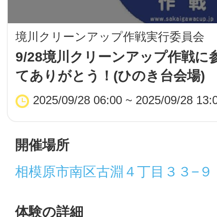
LINE
境川クリーンアップ作戦実行委員会
地域に導入をご
9/28境川クリーンアップ作戦に
てありがとう！(ひのき台会場)
SMS
2025/09/28 06:00 ~ 2025/09/28 13:
地域ごとのペ
メール
開催場所
相模原市南区古淵４丁目３３−９
URLをコピー
智頭
体験の詳細