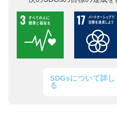
八女
日立
滋賀県
SDGsについて詳し
る