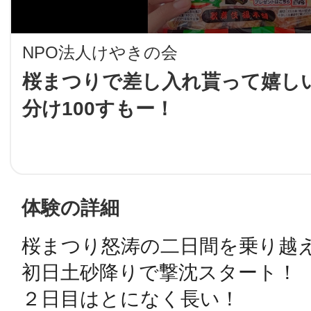
LINE
NPO法人けやきの会
地域に導入をご
桜まつりで差し入れ貰って嬉し
分け100すもー！
SMS
地域ごとのペ
メール
体験の詳細
桜まつり怒涛の二日間を乗り越え
URLをコピー
智頭
初日土砂降りで撃沈スタート！

２日目はとになく長い！
