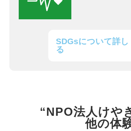
鎌倉
SDGsについて詳し
る
相模原
渋谷区
“NPO法人けや
他の体