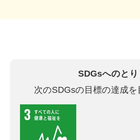
多度津
SDGsへのと
厚木
次のSDGsの目標の達成
八尾