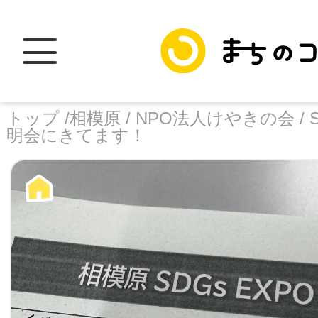
トップ /
相模原 /
NPO法人けやきの会 /
明会にきてます！
トップ
facebook
X
加盟スポットに