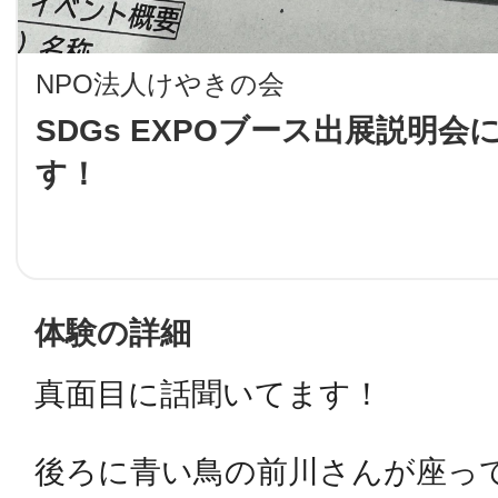
LINE
NPO法人けやきの会
地域に導入をご
SDGs EXPOブース出展説明会
す！
SMS
地域ごとのペ
メール
体験の詳細
真面目に話聞いてます！

URLをコピー
智頭
後ろに青い鳥の前川さんが座っ