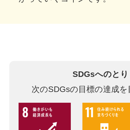
多度津
厚木
SDGsへのと
次のSDGsの目標の達成
八尾