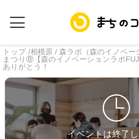
トップ /
相模原 /
森ラボ（森のイノベーショ
まつり⑧【森のイノベーションラボFUJ
ありがとう！
トップ
facebook
X
加盟スポットに
イベントは終了し