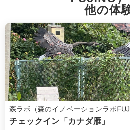
八女
他の体
日立
滋賀県
森ラボ（森のイノベーションラボFUJ
チェックイン「カナダ雁」