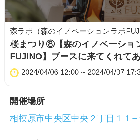
LINE
地域に導入をご
森ラボ（森のイノベーションラボFUJ
桜まつり⑧【森のイノベーショ
SMS
FUJINO】ブースに来てくれて
う！
2024/04/06 12:00 ~ 2024/04/07 17:
地域ごとのペ
メール
開催場所
相模原市中央区中央２丁目１１−
URLをコピー
智頭