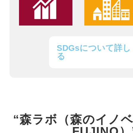
鎌倉
SDGsについて詳し
相模原
る
渋谷区
“森ラボ（森のイノ
FUJINO