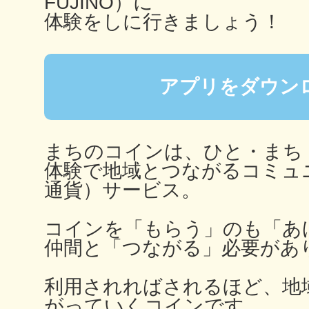
FUJINO）に
秋葉原
体験をしに行きましょう！
アプリをダウン
日置
まちのコインは、ひと・まち
体験で地域とつながるコミュ
通貨）サービス。
高知市
コインを「もらう」のも「あ
仲間と「つながる」必要があ
利用されればされるほど、地
シモキ
がっていくコインです。