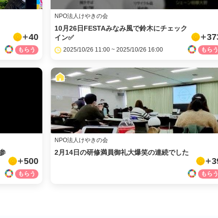
NPO法人けやきの会
10月26日FESTAみなみ風で鈴木にチェック
40
37
イン✅
2025/10/26 11:00 ~ 2025/10/26 16:00
NPO法人けやきの会
参
2月14日の研修満員御礼大爆笑の連続でした
500
3