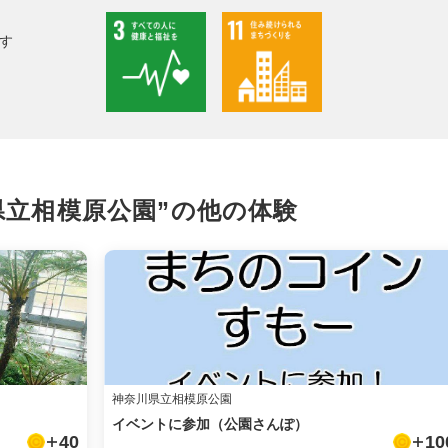
facebook
す
X
LINE
メール
県立相模原公園”の
他の体験
URLをコピー
神奈川県立相模原公園
イベントに参加（公園さんぽ）
40
10