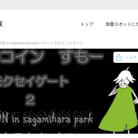
原
トップ
加盟スポットに
ION in sagamihara park〜ゲートヲセイハセヨ〜２
シェア