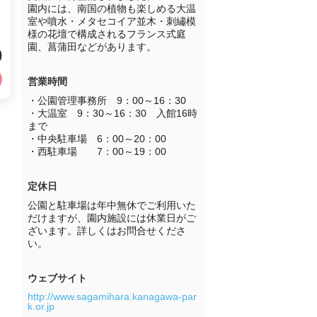
園内には、南国の植物も楽しめる大温
室や噴水・メタセコイア並木・刺繡模
様の花壇で構成されるフランス式庭
園、菖蒲田などがあります。
0
営業時間
・公園管理事務所　9：00～16：30

・大温室　9：30～16：30　入館16時
まで

・中央駐車場　6：00～20：00

・西駐車場　　7：00～19：00
定休日
公園と駐車場は年中無休でご利用いた
だけますが、園内施設には休業日がご
ざいます。詳しくはお問合せくださ
い。
ウェブサイト
http://www.sagamihara.kanagawa-par
k.or.jp