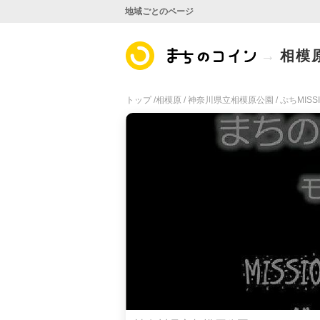
地域ごとのページ
相模
トップ /
相模原 /
神奈川県立相模原公園 /
ぷちMISS