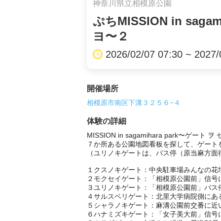
神奈川県立相模原公園
ぷちMISSION in sag
ヨ〜２
2026/02/07 07:30 ~ 2027/
開催場所
相模原市南区下溝３２５６−４
体験の詳細
MISSION in sagamihara park〜ゲート 
７か所ある公園地図看板を探して、ゲートを
（ユリノキゲートは、バス停（原当麻方面行
１クスノキゲート：中央駐車場みんなの花壇
２モクセイゲート：「相模原公園前」信号に
３ユリノキゲート：「相模原公園前」バス
４サルスベリゲート：北里大学病院側にある
５シャラノキゲート：麻溝公園前交番に近い
６ハナミズキゲート：「女子美大前」信号に