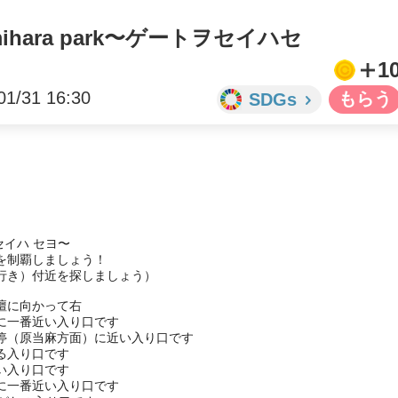
amihara park〜ゲートヲセイハセ
1
01/31 16:30
SDGs
ヲ セイハ セヨ〜

制覇しましょう！

き）付近を探しましょう）

に向かって右

一番近い入り口です

停（原当麻方面）に近い入り口です

入り口です

入り口です

一番近い入り口です
