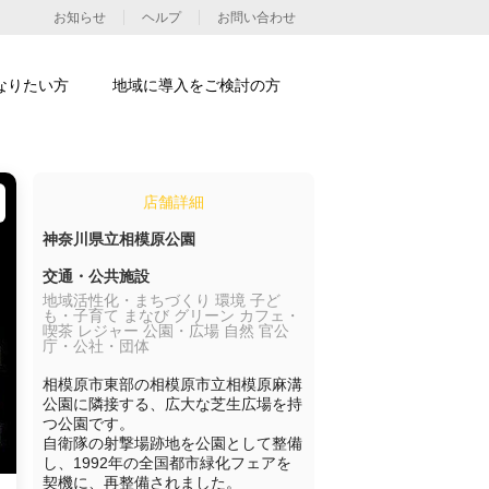
お知らせ
ヘルプ
お問い合わせ
なりたい方
地域に導入をご検討の方
店舗詳細
神奈川県立相模原公園
交通・公共施設
地域活性化・まちづくり 環境 子ど
も・子育て まなび グリーン カフェ・
喫茶 レジャー 公園・広場 自然 官公
庁・公社・団体
相模原市東部の相模原市立相模原麻溝
公園に隣接する、広大な芝生広場を持
つ公園です。

自衛隊の射撃場跡地を公園として整備
し、1992年の全国都市緑化フェアを
契機に、再整備されました。
