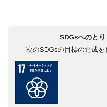
鎌倉
SDGsへのと
相模原
次のSDGsの目標の達成
渋谷区