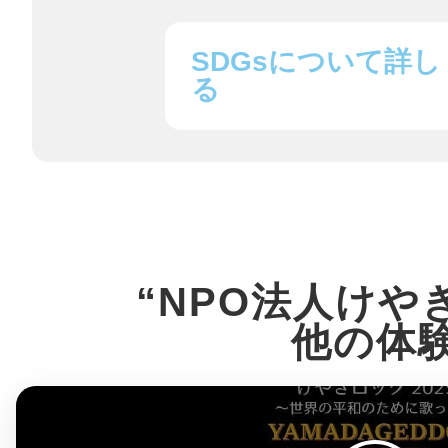
八女
SDGsについて詳し
る
日立
滋賀県
“NPO法人けや
他の体