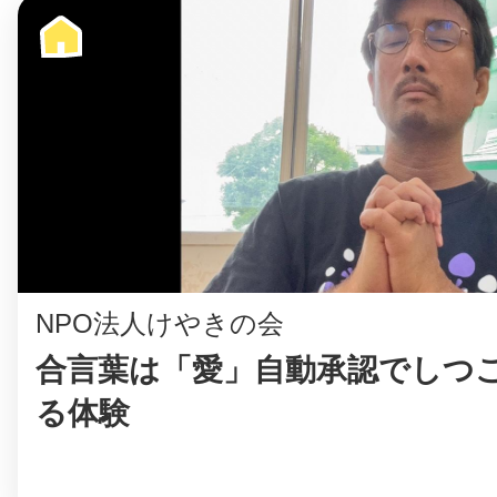
©︎ KAYAC Inc.
All Righ
NPO法人けやきの会
合言葉は「愛」自動承認でしつ
る体験