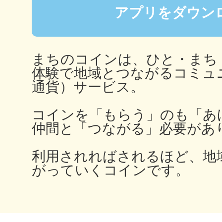
アプリをダウン
多度津
まちのコインは、ひと・まち
体験で地域とつながるコミュ
通貨）サービス。
コインを「もらう」のも「あ
厚木
仲間と「つながる」必要があ
利用されればされるほど、地
がっていくコインです。
八尾