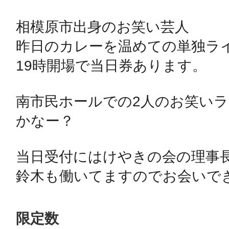
相模原市出身のお笑い芸人

鴻巣
昨日のカレーを温めての単独ライ
19時開場で当日券あります。

南市民ホールでの2人のお笑い
池袋
かなー？

当日受付にはけやきの会の理事
生駒
鈴木も働いてますのでお会いでき
限定数