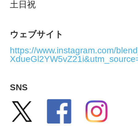
土日祝
ウェブサイト
https://www.instagram.com/blend
XdueGl2YW5vZ21i&utm_source
SNS