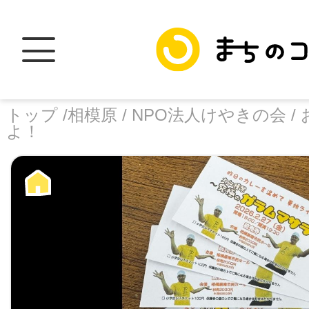
トップ /
相模原 /
NPO法人けやきの会 /
よ！
トップ
facebook
X
加盟スポットに