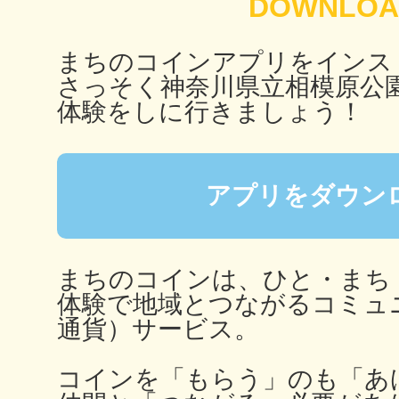
秋葉原
まちのコインアプリをインス
さっそく神奈川県立相模原公
体験をしに行きましょう！
日置
アプリをダウン
高知市
まちのコインは、ひと・まち
体験で地域とつながるコミュ
通貨）サービス。
シモキ
コインを「もらう」のも「あ