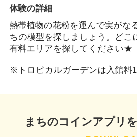
体験の詳細
鴻巣
熱帯植物の花粉を運んで実がな
ちの模型を探しましょう。どこに
有料エリアを探してください★

池袋
※トロピカルガーデンは入館料1
生駒
まちのコインアプリ