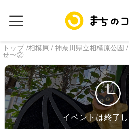
トップ /
相模原 /
神奈川県立相模原公園 
せ〜②
トップ
facebook
X
加盟スポットに
イベントは終了し