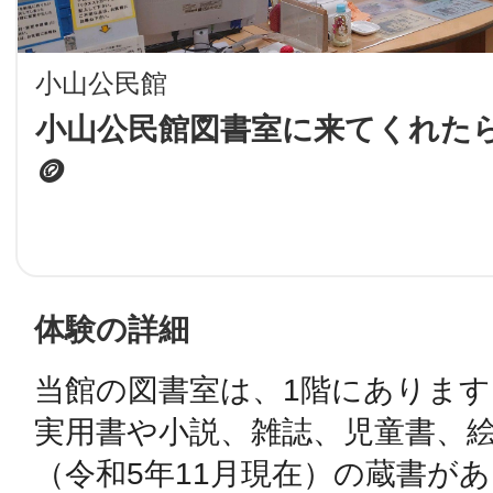
LINE
小山公民館
地域に導入をご
小山公民館図書室に来てくれたら
🪙
SMS
地域ごとのペ
メール
体験の詳細
当館の図書室は、1階にあります。
URLをコピー
智頭
実用書や小説、雑誌、児童書、絵本
（令和5年11月現在）の蔵書が