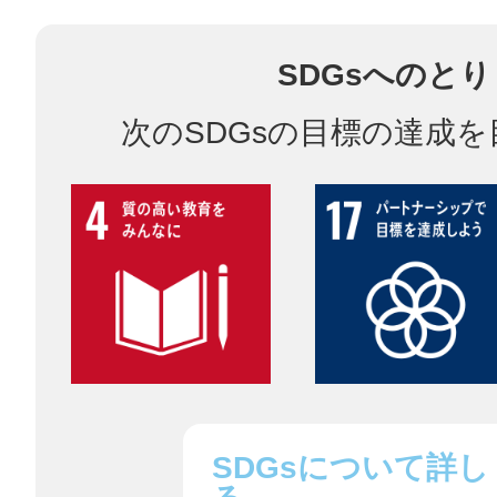
鎌倉
SDGsへのと
次のSDGsの目標の達成
相模原
渋谷区
SDGsについて詳し