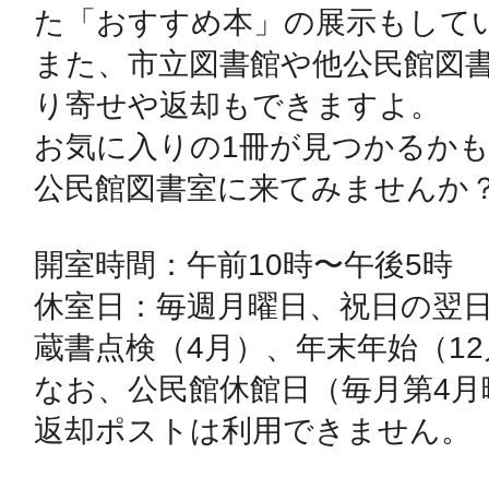
た「おすすめ本」の展示もしてい
また、市立図書館や他公民館図
鴻巣
り寄せや返却もできますよ。

お気に入りの1冊が見つかるかも!
公民館図書室に来てみませんか？
池袋
開室時間：午前10時〜午後5時

休室日：毎週月曜日、祝日の翌日
蔵書点検（4月）、年末年始（12月
生駒
なお、公民館休館日（毎月第4月
返却ポストは利用できません。