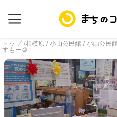
トップ /
相模原 /
小山公民館 /
小山公民館
すもー🪙
トップ
facebook
X
加盟スポットに