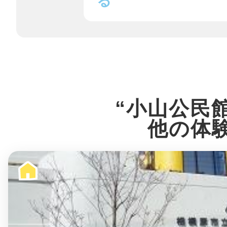
八女
る
日立
“小山公民
他の体
滋賀県