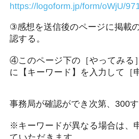
https://logoform.jp/form/oWjU/9
秋葉原
③感想を送信後のページに掲載
認する。

日置
④このページ下の［やってみる
に【キーワード】を入力して［申
高知市
事務局が確認ができ次第、300す
※キーワードが異なる場合は、
シモキ
ていただきます。
