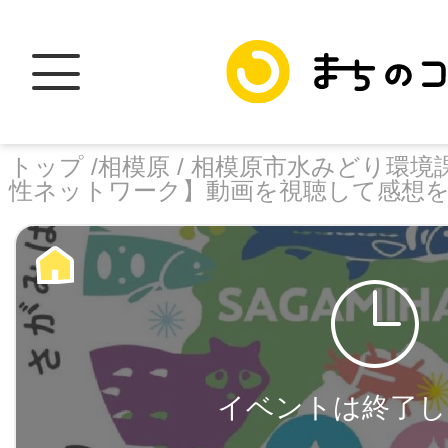
トップ /
相模原 /
相模原市水みどり環境課
性ネットワーク】動画を視聴して感想
トップ
facebook
X
加盟スポットに
イベントは終了し