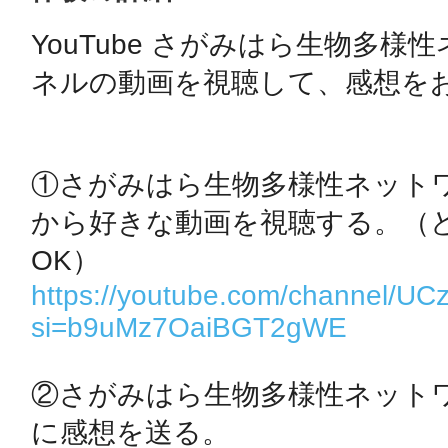
YouTube さがみはら生物多
鴻巣
ネルの動画を視聴して、感想をお
①さがみはら生物多様性ネット
池袋
から好きな動画を視聴する。（
https://youtube.com/channel/
si=b9uMz7OaiBGT2gWE
生駒
②さがみはら生物多様性ネット