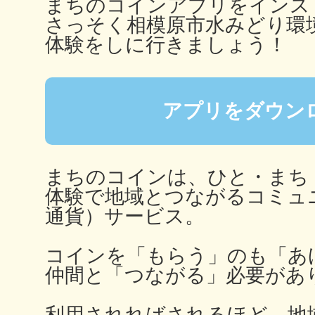
まちのコインアプリをインス
さっそく相模原市水みどり環
鎌倉
体験をしに行きましょう！
アプリをダウン
相模原
まちのコインは、ひと・まち
体験で地域とつながるコミュ
通貨）サービス。
渋谷区
コインを「もらう」のも「あ
仲間と「つながる」必要があ
利用されればされるほど、地