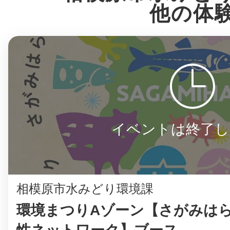
他の体
©︎ KAYAC Inc.
All Righ
イベントは終了し
相模原市水みどり環境課
環境まつりAゾーン【さがみは