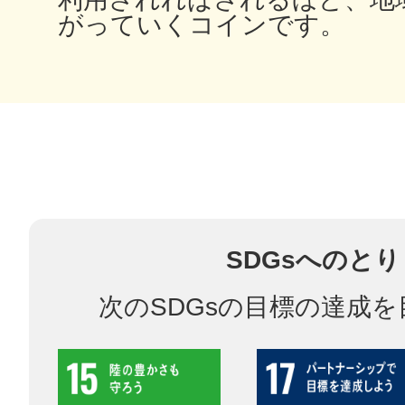
八女
がっていくコインです。
日立
滋賀県
SDGsへのと
次のSDGsの目標の達成