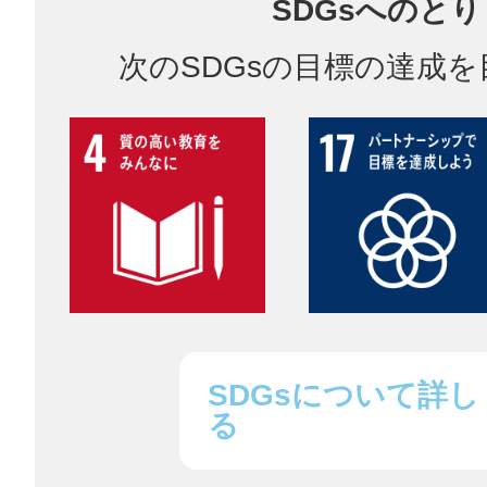
SDGsへのと
鎌倉
次のSDGsの目標の達成
相模原
渋谷区
SDGsについて詳し
る