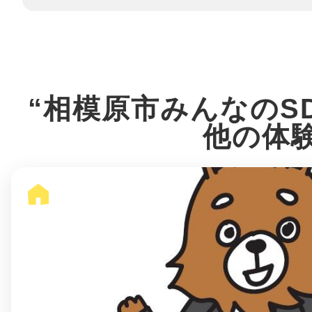
八女
日立
“相模原市みんなのS
他の体
滋賀県