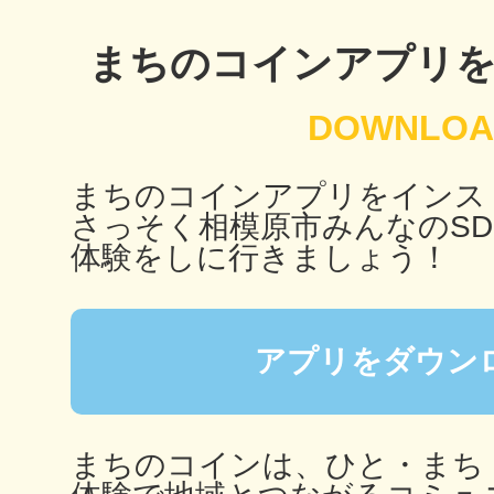
秋葉原
まちのコインアプリ
日置
まちのコインアプリをインス
さっそく相模原市みんなのSD
体験をしに行きましょう！
高知市
アプリをダウン
シモキ
まちのコインは、ひと・まち