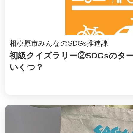
相模原市みんなのSDGs推進課
©︎ KAYAC Inc.
All Righ
初級クイズラリー②SDGsのタ
いくつ？