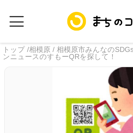
トップ /
相模原 /
相模原市みんなのSDGs
ンニュースのすもーQRを探して！
トップ
facebook
X
加盟スポットに