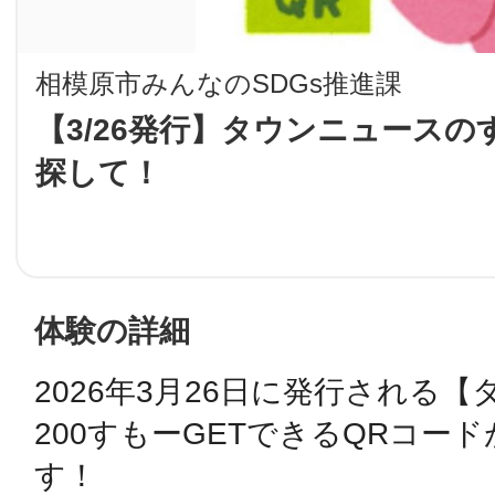
LINE
相模原市みんなのSDGs推進課
地域に導入をご
【3/26発行】タウンニュースの
探して！
SMS
地域ごとのペ
メール
体験の詳細
2026年3月26日に発行される
URLをコピー
智頭
200すもーGETできるQRコー
す！
