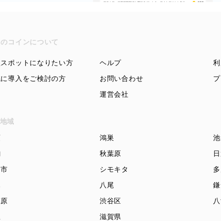
ちのコインについて
盟スポットになりたい方
ヘルプ
利
域に導入をご検討の方
お問い合わせ
プ
運営会社
地域
頭
鴻巣
池
駒
秋葉原
日
知市
シモキタ
多
木
八尾
鎌
模原
渋谷区
八
立
滋賀県