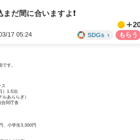
まだ間に合いますよ❗️
2
03/17 05:24
SDGs
能です。
ス

）1.5泊

ルあららぎ）

、小学生3,300円
