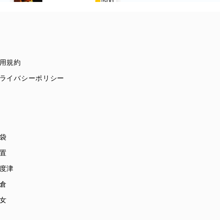
用規約
ライバシーポリシー
袋
置
度津
倉
女