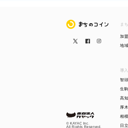
まちのコイン
ま
加
地
導入
智
生
高
厚
相
©︎ KAYAC Inc.
日
All Rights Reserved.