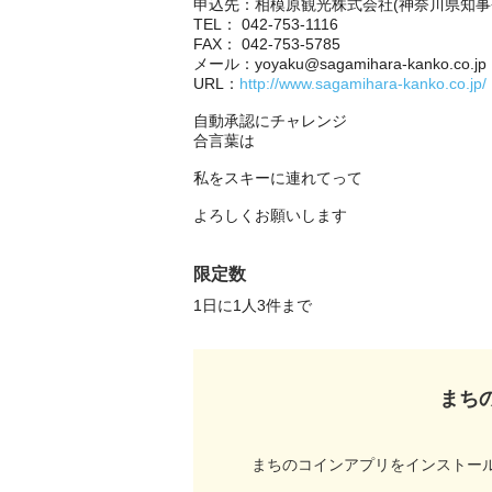
申込先：相模原観光株式会社(神奈川県知事登録
TEL： 042-753-1116

FAX： 042-753-5785

メール：yoyaku@sagamihara-kanko.co.jp

URL：
http://www.sagamihara-kanko.co.jp/
自動承認にチャレンジ

合言葉は

私をスキーに連れてって

よろしくお願いします

限定数
1日に1人3件まで 
まち
まちのコインアプリをインストー