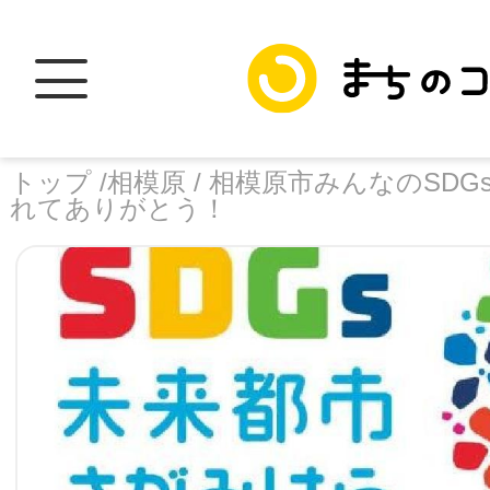
トップ /
相模原 /
相模原市みんなのSDGs
れてありがとう！
トップ
facebook
X
加盟スポットに