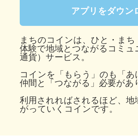
秋葉原
アプリをダウン
まちのコインは、ひと・まち
日置
体験で地域とつながるコミュ
通貨）サービス。
コインを「もらう」のも「あ
仲間と「つながる」必要があ
高知市
利用されればされるほど、地
がっていくコインです。
シモキ