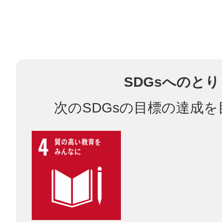
多度津
SDGsへのと
次のSDGsの目標の達成
厚木
八尾