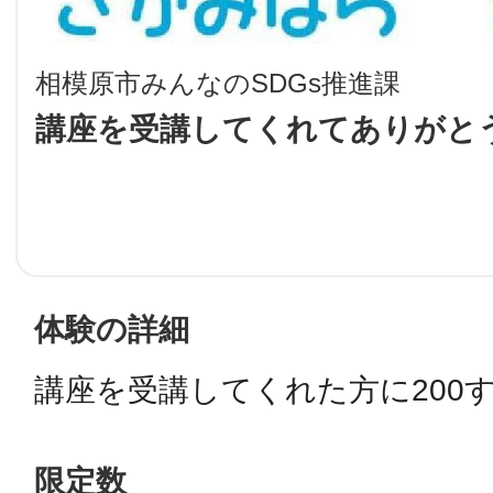
LINE
相模原市みんなのSDGs推進課
地域に導入をご
講座を受講してくれてありがと
SMS
地域ごとのペ
メール
体験の詳細
講座を受講してくれた方に200
URLをコピー
智頭
限定数